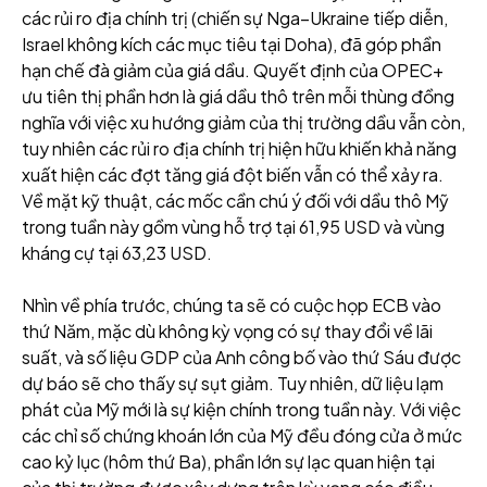
các rủi ro địa chính trị (chiến sự Nga–Ukraine tiếp diễn,
Israel không kích các mục tiêu tại Doha), đã góp phần
hạn chế đà giảm của giá dầu. Quyết định của OPEC+
ưu tiên thị phần hơn là giá dầu thô trên mỗi thùng đồng
nghĩa với việc xu hướng giảm của thị trường dầu vẫn còn,
tuy nhiên các rủi ro địa chính trị hiện hữu khiến khả năng
xuất hiện các đợt tăng giá đột biến vẫn có thể xảy ra.
Về mặt kỹ thuật, các mốc cần chú ý đối với dầu thô Mỹ
trong tuần này gồm vùng hỗ trợ tại 61,95 USD và vùng
kháng cự tại 63,23 USD.
Nhìn về phía trước, chúng ta sẽ có cuộc họp ECB vào
thứ Năm, mặc dù không kỳ vọng có sự thay đổi về lãi
suất, và số liệu GDP của Anh công bố vào thứ Sáu được
dự báo sẽ cho thấy sự sụt giảm. Tuy nhiên, dữ liệu lạm
phát của Mỹ mới là sự kiện chính trong tuần này. Với việc
các chỉ số chứng khoán lớn của Mỹ đều đóng cửa ở mức
cao kỷ lục (hôm thứ Ba), phần lớn sự lạc quan hiện tại