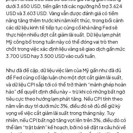
dưới 3.650 USD, tiến gần tới các ngưỡng hỗ trợ 3.624
USD và 3.603 USD. Vàng vẫn được đánh giá có tiềm
năng tăng thêm trước khi năm kết thúc, trong bối cảnh
các dữ liệu kinh tế tiếp tục củng cố khả năng Fed sẽ
thực hiện nhiều đợt cắt giảm lãi suất. Dữ liệu lạm phát
Mỹ công bố trong tuần này có thể đóng vai trò then
chốt trong việc xác định liệu vàng sẽ giao dịch gần mức
3.700 USD hay 3.500 USD vào cuối tuần.
Như đã đề cập, dữ liệu việc làm của Mỹ gần như đã đủ
để Fed củng cố lập luận cho một đợt cắt giảm lãi suất,
và dữ liệu CPI sắp tới có thể trở thành “mảnh ghép hoàn
hảo” để quyết định điều này – trừ khi có những bất ngờ
tiêu cực theo hướng lạm phát tăng. Nếu CPI tính theo
năm vẫn duy trì dưới mức 3%, điều đó sẽ đủ để giữ kỳ
vọng về việc cắt giảm lãi suất trong tháng này. Tuy
nhiên, nếu CPI bất ngờ tăng vọt lên trên 3%, điều đó có
thể làm “trật bánh” kế hoạch, bởi nó sẽ đặt ra câu hỏi về