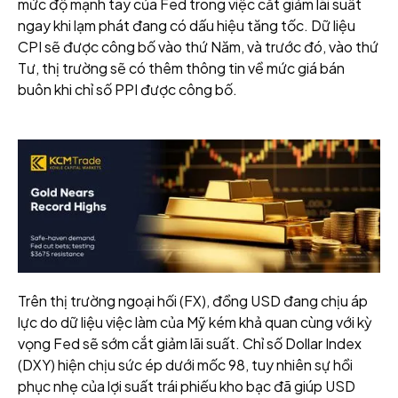
mức độ mạnh tay của Fed trong việc cắt giảm lãi suất
ngay khi lạm phát đang có dấu hiệu tăng tốc. Dữ liệu
CPI sẽ được công bố vào thứ Năm, và trước đó, vào thứ
Tư, thị trường sẽ có thêm thông tin về mức giá bán
buôn khi chỉ số PPI được công bố.
Trên thị trường ngoại hối (FX), đồng USD đang chịu áp
lực do dữ liệu việc làm của Mỹ kém khả quan cùng với kỳ
vọng Fed sẽ sớm cắt giảm lãi suất. Chỉ số Dollar Index
(DXY) hiện chịu sức ép dưới mốc 98, tuy nhiên sự hồi
phục nhẹ của lợi suất trái phiếu kho bạc đã giúp USD