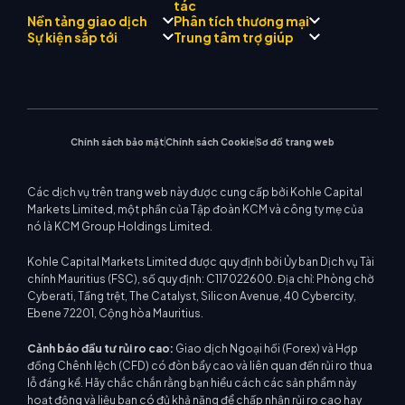
Tuân thủ quy định
tác
Cố vấn AI thương mại KCM
Giới thiệu về
Trung tâm tín hiệu thương
Nền tảng giao dịch
Phân tích thương mại
Forex
Đội
Drift
mại KCM
Kim loại quý
Giới thiệu Chương trình môi
Sự kiện sắp tới
Trung tâm trợ giúp
Triết lý công ty
Lịch kinh tế
Năng lượng
giới
MetaTrader 4
Nhóm phân tích thị trường
Tin công ty
Hỗ trợ EA cho MT4
Chỉ số vốn chủ sở hữu
MetaTrader 5
Hội thảo sắp tới
Trung tâm giáo dục
Bộ sưu tập video
Máy tính giao dịch
CFD cổ phiếu
WebTrader
Thông báo thương mại
Liên hệ với chúng tôi
Tin thị trường
Chính sách bảo mật
Chính sách Cookie
Sơ đồ trang web
Các dịch vụ trên trang web này được cung cấp bởi Kohle Capital
Markets Limited, một phần của Tập đoàn KCM và công ty mẹ của
nó là KCM Group Holdings Limited.
Kohle Capital Markets Limited được quy định bởi Ủy ban Dịch vụ Tài
chính Mauritius (FSC), số quy định: C117022600. Địa chỉ: Phòng chờ
Cyberati, Tầng trệt, The Catalyst, Silicon Avenue, 40 Cybercity,
Ebene 72201, Cộng hòa Mauritius.
Cảnh báo đầu tư rủi ro cao:
Giao dịch Ngoại hối (Forex) và Hợp
đồng Chênh lệch (CFD) có đòn bẩy cao và liên quan đến rủi ro thua
lỗ đáng kể. Hãy chắc chắn rằng bạn hiểu cách các sản phẩm này
hoạt động và liệu bạn có đủ khả năng để chấp nhận rủi ro cao hay