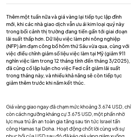
Thêm một tuần nữa và giá vàng lại tiếp tục lập đỉnh
mới, khi các nhà giao dịch vẫn ưu ái kim loại quý này
trong bối cảnh thị trường đang tiến gần tới giai đoạn
lãi suất thấp hơn. Dữ liệu việc làm phi nông nghiệp
(NFP) ảm đạm công bố hôm thứ Sáu vừa qua, cùng với
việc điều chỉnh giảm số liệu việc làm tại Mỹ (giảm 911
nghìn việc làm trong 12 tháng tính đến tháng 3/2025),
đã củng cố lập luận cho việc Fed cắt giảm lãi suất
trong tháng này, và nhiều khả năng sẽ còn tiếp tục
giảm thêm trước khi năm kết thúc.
Giá vàng giao ngay đã chạm mức khoảng 3.674 USD, chỉ
còn cách ngưỡng kháng cự 3.675 USD, một phần nhờ
lực mua trú ẩn an toàn gia tăng sau tin tức Israel tấn
công Hamas tại Doha. Hoạt động chốt lời cùng với sự
phục hồi của USD sau đó đã kéo giá vàng giảm xuống