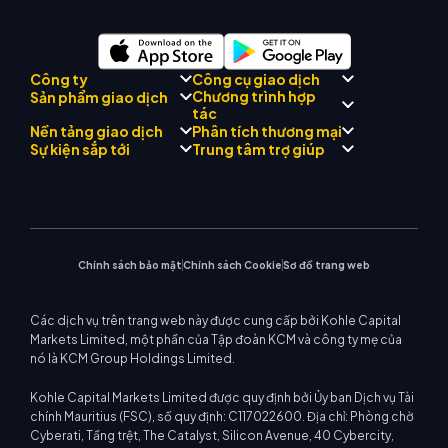
Công ty
Công cụ giao dịch
Chương trình hợp
Sản phẩm giao dịch
Tuân thủ quy định
Cố vấn AI thương mại
tác
Giới thiệu về
KCM
Nền tảng giao dịch
Phân tích thương mại
Forex
Đội
Drift
Trung tâm tín hiệu thương
Kim loại quý
Giới thiệu Chương trình môi
Sự kiện sắp tới
Trung tâm trợ giúp
Triết lý công ty
mại KCM
Năng lượng
giới
MetaTrader 4
Nhóm phân tích thị trường
Tin công ty
Lịch kinh tế
Chỉ số vốn chủ sở hữu
MetaTrader 5
Hội thảo sắp tới
Trung tâm giáo dục
Bộ sưu tập video
Hỗ trợ EA cho MT4
CFD cổ phiếu
WebTrader
Thông báo thương mại
Liên hệ với chúng tôi
Máy tính giao dịch
Tin thị trường
Chính sách bảo mật
Chính sách Cookie
Sơ đồ trang web
Các dịch vụ trên trang web này được cung cấp bởi Kohle Capital
Markets Limited, một phần của Tập đoàn KCM và công ty mẹ của
nó là KCM Group Holdings Limited.
Kohle Capital Markets Limited được quy định bởi Ủy ban Dịch vụ Tài
chính Mauritius (FSC), số quy định: C117022600. Địa chỉ: Phòng chờ
Cyberati, Tầng trệt, The Catalyst, Silicon Avenue, 40 Cybercity,