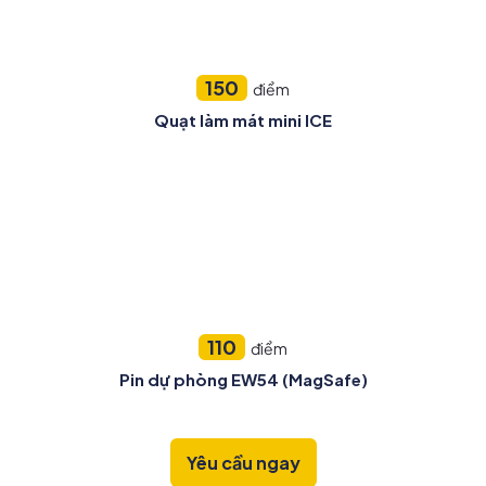
150
điểm
Quạt làm mát mini ICE
110
điểm
Pin dự phòng EW54 (MagSafe)
Yêu cầu ngay