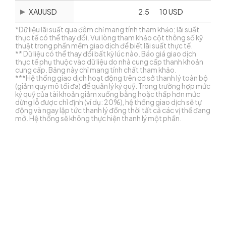
XAUUSD
2.5
10 USD
*Dữ liệu lãi suất qua đêm chỉ mang tính tham khảo; lãi suất
thực tế có thể thay đổi. Vui lòng tham khảo cột thông số kỹ
thuật trong phần mềm giao dịch để biết lãi suất thực tế.
** Dữ liệu có thể thay đổi bất kỳ lúc nào. Báo giá giao dịch
thực tế phụ thuộc vào dữ liệu do nhà cung cấp thanh khoản
cung cấp. Bảng này chỉ mang tính chất tham khảo.
***Hệ thống giao dịch hoạt động trên cơ sở thanh lý toàn bộ
(giảm quy mô tối đa) để quản lý ký quỹ. Trong trường hợp mức
ký quỹ của tài khoản giảm xuống bằng hoặc thấp hơn mức
dừng lỗ được chỉ định (ví dụ: 20%), hệ thống giao dịch sẽ tự
động và ngay lập tức thanh lý đồng thời tất cả các vị thế đang
mở. Hệ thống sẽ không thực hiện thanh lý một phần.