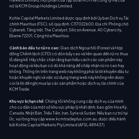
Markets Limited, một phần của Tập đoàn KCM và công ty mẹ của
nó là KCM Group Holdings Limited.
Kohle Capital Markets Limited được quy định bởi Ủy ban Dịch vụ Tài
chính Mauritius (FSC), số quy định: C117022600. Địa chỉ: Phòng chờ
Cyberati, Tầng trệt, The Catalyst, Silicon Avenue, 40 Cybercity,
Ebene 72201, Cộng hòa Mauritius.
Cảnh báo đầu tư rủi ro cao:
Giao dịch Ngoại hối (Forex) và Hợp
đồng Chênh lệch (CFD) có đòn bẩy cao và liên quan đến rủi ro thua
lỗ đáng kể. Hãy chắc chắn rằng bạn hiểu cách các sản phẩm này
hoạt động và liệu bạn có đủ khả năng để chấp nhận rủi ro cao hay
không. Thông tin trên trang web này không phải là lời khuyên đầu tư
hoặc khuyến nghị và việc sử dụng trang web này không nên được
coi là lời đề nghị mua lại các sản phẩm hoặc dịch vụ tài chính của
KCM Trade.
Khu vực bị hạn chế:
Chúng tôi không cung cấp dịch vụ của mình
cho cư dân của một số khu vực pháp lý nhất định, bao gồm Hoa Kỳ,
Canada, Nhật Bản, Triều Tiên, Iran, Syria và Sudan. Nếu bạn cư trú tại
Úc, vui lòng truy cập www.kcmtradeplus.com.au, được điều hành
bởi Kohle Capital Markets Pty Limited (AFSL 489437).