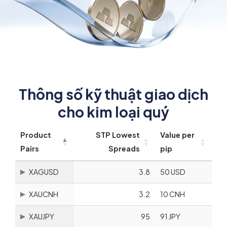
Thông số kỹ thuật giao dịch
cho kim loại quý
Product
STP Lowest
Value per
Pairs
Spreads
pip
XAGUSD
3.8
50 USD
XAUCNH
3.2
10 CNH
XAUJPY
95
91 JPY