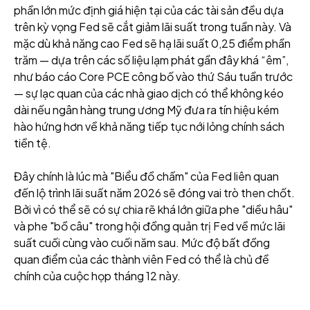
phần lớn mức định giá hiện tại của các tài sản đều dựa
trên kỳ vọng Fed sẽ cắt giảm lãi suất trong tuần này. Và
mặc dù khả năng cao Fed sẽ hạ lãi suất 0,25 điểm phần
trăm — dựa trên các số liệu lạm phát gần đây khá “êm”,
như báo cáo Core PCE công bố vào thứ Sáu tuần trước
— sự lạc quan của các nhà giao dịch có thể không kéo
dài nếu ngân hàng trung ương Mỹ đưa ra tín hiệu kém
hào hứng hơn về khả năng tiếp tục nới lỏng chính sách
tiền tệ.
Đây chính là lúc mà "Biểu đồ chấm" của Fed liên quan
đến lộ trình lãi suất năm 2026 sẽ đóng vai trò then chốt.
Bởi vì có thể sẽ có sự chia rẽ khá lớn giữa phe "diều hâu"
và phe "bồ câu" trong hội đồng quản trị Fed về mức lãi
suất cuối cùng vào cuối năm sau. Mức độ bất đồng
quan điểm của các thành viên Fed có thể là chủ đề
chính của cuộc họp tháng 12 này.