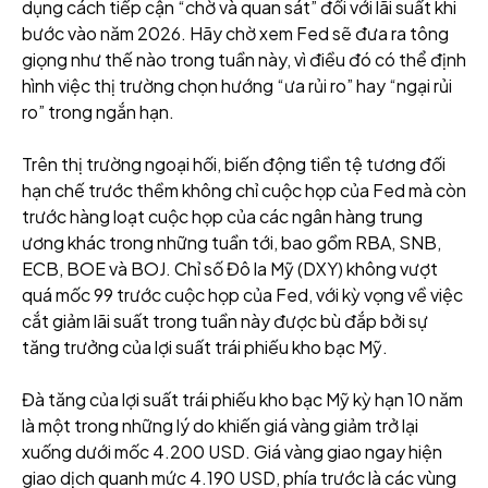
dụng cách tiếp cận “chờ và quan sát” đối với lãi suất khi
bước vào năm 2026. Hãy chờ xem Fed sẽ đưa ra tông
giọng như thế nào trong tuần này, vì điều đó có thể định
hình việc thị trường chọn hướng “ưa rủi ro” hay “ngại rủi
ro” trong ngắn hạn.
Trên thị trường ngoại hối, biến động tiền tệ tương đối
hạn chế trước thềm không chỉ cuộc họp của Fed mà còn
trước hàng loạt cuộc họp của các ngân hàng trung
ương khác trong những tuần tới, bao gồm RBA, SNB,
ECB, BOE và BOJ. Chỉ số Đô la Mỹ (DXY) không vượt
quá mốc 99 trước cuộc họp của Fed, với kỳ vọng về việc
cắt giảm lãi suất trong tuần này được bù đắp bởi sự
tăng trưởng của lợi suất trái phiếu kho bạc Mỹ.
Đà tăng của lợi suất trái phiếu kho bạc Mỹ kỳ hạn 10 năm
là một trong những lý do khiến giá vàng giảm trở lại
xuống dưới mốc 4.200 USD. Giá vàng giao ngay hiện
giao dịch quanh mức 4.190 USD, phía trước là các vùng