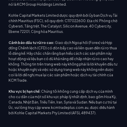
nó là KCM Group Holdings Limited.
Kohle Capital Markets Limited được quy định bởi Ủy ban Dịch vụ Tài
chính Mauritius (FSC), số quy định: C117022600. Địa chỉ: Phòng chờ
Cyberati, Tầng trệt, The Catalyst, Silicon Avenue, 40 Cybercity,
Ebene 72201, Cộng hòa Mauritius.
Cảnh báo đầu tư rủi ro cao:
Giao dịch Ngoại hối (Forex) và Hợp
đồng Chênh lệch (CFD) có đòn bẩy cao và liên quan đến rủi ro thua
lỗ đáng kể. Hãy chắc chắn rằng bạn hiểu cách các sản phẩm này
hoạt động và liệu bạn có đủ khả năng để chấp nhận rủi ro cao hay
không. Thông tin trên trang web này không phải là lời khuyên đầu tư
hoặc khuyến nghị và việc sử dụng trang web này không nên được
coi là lời đề nghị mua lại các sản phẩm hoặc dịch vụ tài chính của
KCM Trade.
Khu vực bị hạn chế:
Chúng tôi không cung cấp dịch vụ của mình
cho cư dân của một số khu vực pháp lý nhất định, bao gồm Hoa Kỳ,
Canada, Nhật Bản, Triều Tiên, Iran, Syria và Sudan. Nếu bạn cư trú tại
Úc, vui lòng truy cập www.kcmtradeplus.com.au, được điều hành
bởi Kohle Capital Markets Pty Limited (AFSL 489437).