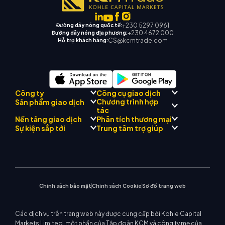
+230 5297 0961
Đường dây nóng quốc tế:
+230 4672 000
Đường dây nóng địa phương:
CS@kcmtrade.com
Hỗ trợ khách hàng:
Công ty
Công cụ giao dịch
Chương trình hợp
Sản phẩm giao dịch
Tuân thủ quy định
tác
Cố vấn AI thương mại KCM
Giới thiệu về
Trung tâm tín hiệu thương
Nền tảng giao dịch
Phân tích thương mại
Forex
Đội
Drift
mại KCM
Kim loại quý
Giới thiệu Chương trình môi
Sự kiện sắp tới
Trung tâm trợ giúp
Triết lý công ty
Lịch kinh tế
Năng lượng
giới
MetaTrader 4
Nhóm phân tích thị trường
Tin công ty
Hỗ trợ EA cho MT4
Chỉ số vốn chủ sở hữu
MetaTrader 5
Hội thảo sắp tới
Trung tâm giáo dục
Bộ sưu tập video
Máy tính giao dịch
CFD cổ phiếu
WebTrader
Thông báo thương mại
Liên hệ với chúng tôi
Tin thị trường
Chính sách bảo mật
Chính sách Cookie
Sơ đồ trang web
Các dịch vụ trên trang web này được cung cấp bởi Kohle Capital
Markets Limited, một phần của Tập đoàn KCM và công ty mẹ của