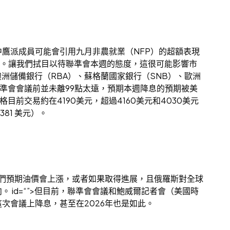
鷹派成員可能會引用九月非農就業（NFP）的超額表現
證據。讓我們拭目以待聯準會本週的態度，這很可能影響市
澳洲儲備銀行（RBA）、蘇格蘭國家銀行（SNB）、歐洲
聯準會會議前並未離99點太遠，預期本週降息的預期被美
目前交易約在4190美元，超過4160美元和4030美元
81 美元）。
我們預期油價會上漲，或者如果取得進展，且俄羅斯對全球
id=“”>但目前，聯準會會議和鮑威爾記者會（美國時
次會議上降息，甚至在2026年也是如此。