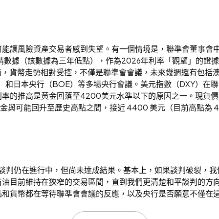
能讓風險資產交易者感到失望。有一個情境是，聯準會董事會中
申請數據（該數據為三年低點），作為2026年利率「觀望」的
匯方面，貨幣走勢相對受控，不僅是聯準會會議，未來幾週還有包括
E）和日本央行（BOE）等多場央行會議。美元指數（DXY）在
殖利率的推高是黃金回落至4200美元水準以下的原因之一。現貨價格
黃金與可能回升至歷史高點之間，接近 4400 美元（目前高點為 43
平談判仍在進行中，但尚未達成結果。基本上，如果談判破裂，
目前維持在狹窄的交易區間，直到我們更清楚和平談判的方向。 
和貨幣都在等待聯準會會議的反應，以及央行是否願意不僅在這