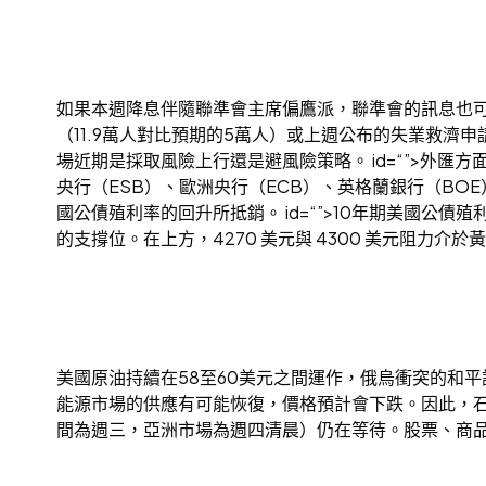
如果本週降息伴隨聯準會主席偏鷹派，聯準會的訊息也可
（11.9萬人對比預期的5萬人）或上週公布的失業救濟
場近期是採取風險上行還是避風險策略。 id=“”>外
央行（ESB）、歐洲央行（ECB）、英格蘭銀行（BO
國公債殖利率的回升所抵銷。 id=“”>10年期美國公債
的支撐位。在上方，4270 美元與 4300 美元阻力介於
美國原油持續在58至60美元之間運作，俄烏衝突的和
能源市場的供應有可能恢復，價格預計會下跌。因此，石油
間為週三，亞洲市場為週四清晨）仍在等待。股票、商品