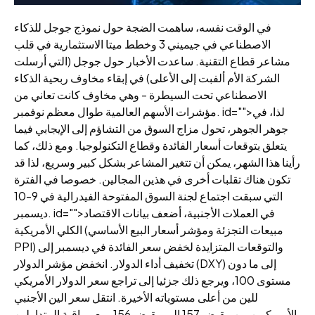
في الوقت نفسه، ساهمت الضجة حول نموذج جوجل للذكاء
الاصطناعي في جيميني 3 وخطط ميتا الاستثمارية في قلب
مشاعر قطاع التقنية. ساعدت الأخبار حول جوجل (التي أرسلت
الشركة الأم ألفبت إلى الأعلى) في إبقاء مخاوف ربحية الذكاء
الاصطناعي تحت السيطرة - وهي مخاوف كانت تعاني من
مؤشرات الأسهم العالمية طوال معظم نوفمبر. id="">لذا، في
جوهر الجوهر، تحول مزاج السوق من التشاؤم إلى الإيجابي فيما
يتعلق بتوقعات أسعار الفائدة وقطاع التكنولوجيا. ومع ذلك، كما
رأينا هذا الشهر، يمكن أن تتغير المشاعر بشكل كبير وسريع، لذا قد
تكون هناك تقلبات أخرى في هذين المجالين. خصوصا في الفترة
التي سبقت اجتماع لجنة السوق المفتوحة الفيدرالية في 9-10
ديسمبر. id="">في العملات الأجنبية، أضعف بيانات الاقتصاد
الكلي الأمريكية (مبيعات التجزئة ومؤشر أسعار البيع الأساسي
PPI) والتوقعات المتزايدة لخفض سعر الفائدة في ديسمبر إلى
تخفيف أداء الدولار. انخفض مؤشر الدولار (DXY) إلى ما دون
مستوى 100، ويرجع ذلك جزئيا إلى تراجع سعر الدولار الأمريكي
للين من أعلى مستوياته الأخيرة. انتقل سعر الين الأجنبي
الأمريكيين من مقبض 157 إلى مقبض 156، مع مراقبة المتداولين