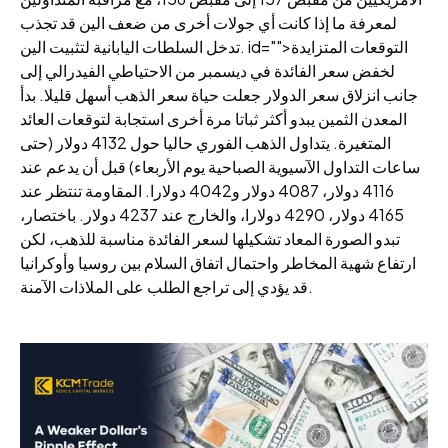
لمعرفة ما إذا كانت أي جولات أخرى من ضعف الين قد تجذب
تدخل السلطات اليابانية لتثبيت الين. id="">التوقعات المتزايدة
لخفض سعر الفائدة في ديسمبر من الاحتياطي الفيدرالي إلى
جانب انزلاق سعر الدولار جعلت حياة سعر الذهب أسهل قليلا. بدأ
المعدن الثمين يبدو أكثر ثباتا مرة أخرى استجابة لتوقعات العائد
المتغيرة. يتداول الذهب الفوري حاليا حول 4132 دولار (حتى
ساعات التداول الآسيوية الصباحية يوم الأربعاء) قبل أن يدعم عند
4116 دولار، 4087 دولار و4042 دولارا. المقاومة تنتظر عند
4165 دولار، 4290 دولارا، والخارج عند 4237 دولار. باختصار،
تبدو الصورة المعاد تشكيلها لسعر الفائدة مناسبة للذهب، لكن
ارتفاع شهية المخاطر واحتمال اتفاق السلام بين روسيا وأوكرانيا
قد يؤدي إلى تراجع الطلب على الملاذات الآمنة.