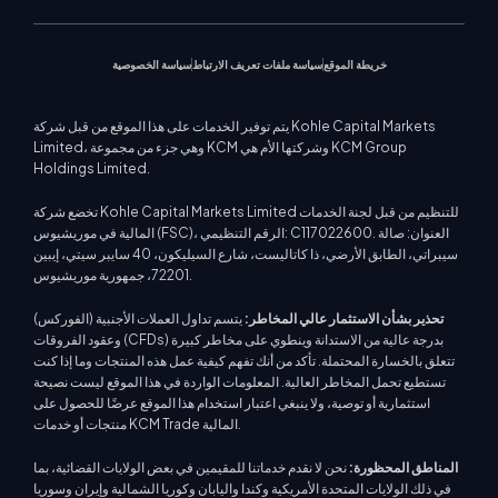
أخبار السوق
خريطة الموقع
سياسة ملفات تعريف الارتباط
سياسة الخصوصية
يتم توفير الخدمات على هذا الموقع من قبل شركة Kohle Capital Markets
Limited، وهي جزء من مجموعة KCM وشركتها الأم هي KCM Group
Holdings Limited.
تخضع شركة Kohle Capital Markets Limited للتنظيم من قبل لجنة الخدمات
المالية في موريشيوس (FSC)، الرقم التنظيمي: C117022600. العنوان: صالة
سيبراتي، الطابق الأرضي، ذا كاتاليست، شارع السيليكون، 40 سايبر سيتي، إيبين
72201، جمهورية موريشيوس.
تحذير بشأن الاستثمار عالي المخاطر:
يتسم تداول العملات الأجنبية (الفوركس)
وعقود الفروقات (CFDs) بدرجة عالية من الاستدانة وينطوي على مخاطر كبيرة
تتعلق بالخسارة المحتملة. تأكد من أنك تفهم كيفية عمل هذه المنتجات وما إذا كنت
تستطيع تحمل المخاطر العالية. المعلومات الواردة في هذا الموقع ليست نصيحة
استثمارية أو توصية، ولا ينبغي اعتبار استخدام هذا الموقع عرضًا للحصول على
منتجات أو خدمات KCM Trade المالية.
المناطق المحظورة:
نحن لا نقدم خدماتنا للمقيمين في بعض الولايات القضائية، بما
في ذلك الولايات المتحدة الأمريكية وكندا واليابان وكوريا الشمالية وإيران وسوريا