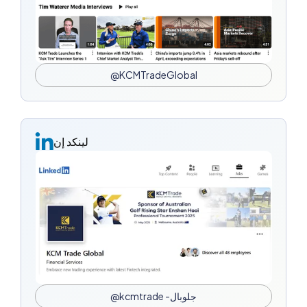
@KCMTradeGlobal
لينكد إن
@kcmtrade -جلوبال