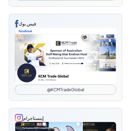
فيس بوك
@KCMTradeGlobal
إينستاجرام