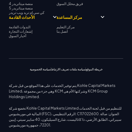
فريق محلل السوق
منصة ميتاتريدر 4
منصة ميتاتريدر 5
كي سي إم تريد ويب تريدر
مركز المساعدة
الأحداث القادمة
مركز التعليم
الندوات القادمة
اتصل بنا
إشعارات التجارة
أخبار السوق
خريطة الموقع
سياسة ملفات تعريف الارتباط
سياسة الخصوصية
يتم توفير الخدمات على هذا الموقع من قبل شركة Kohle Capital Markets
Limited، وهي جزء من مجموعة KCM وشركتها الأم هي KCM Group
Holdings Limited.
تخضع شركة Kohle Capital Markets Limited للتنظيم من قبل لجنة الخدمات
المالية في موريشيوس (FSC)، الرقم التنظيمي: C117022600. العنوان: صالة
سيبراتي، الطابق الأرضي، ذا كاتاليست، شارع السيليكون، 40 سايبر سيتي، إيبين
72201، جمهورية موريشيوس.