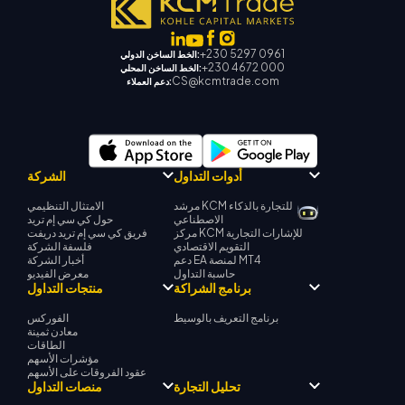
+230 5297 0961
الخط الساخن الدولي:
+230 4672 000
الخط الساخن المحلي:
CS@kcmtrade.com
دعم العملاء:
أدوات التداول
الشركة
مرشد KCM للتجارة بالذكاء
الامتثال التنظيمي
الاصطناعي
حول كي سي إم تريد
مركز KCM للإشارات التجارية
فريق كي سي إم تريد دريفت
التقويم الاقتصادي
فلسفة الشركة
دعم EA لمنصة MT4
أخبار الشركة
حاسبة التداول
معرض الفيديو
برنامج الشراكة
منتجات التداول
برنامج التعريف بالوسيط
الفوركس
معادن ثمينة
الطاقات
مؤشرات الأسهم
عقود الفروقات على الأسهم
تحليل التجارة
منصات التداول