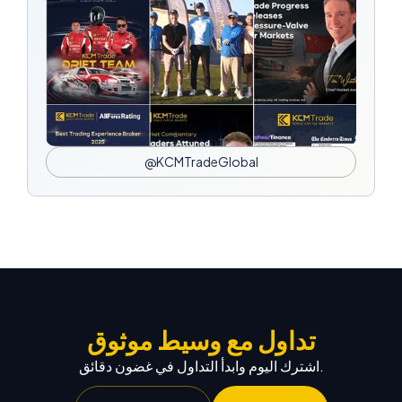
@KCMTradeGlobal
تداول مع وسيط موثوق
اشترك اليوم وابدأ التداول في غضون دقائق.