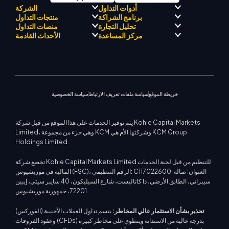
أدوات التداول
الشركة
برنامج الشراكة
منتجات التداول
مرشد KCM للتجارة بالذكاء
الامتثال التنظيمي
تحليل التجارة
منصات التداول
الاصطناعي
حول كي سي إم تريد
برنامج التعريف بالوسيط
الفوركس
مركز المساعدة
الأحداث القادمة
مركز KCM للإشارات التجارية
فريق كي سي إم تريد دريفت
معادن ثمينة
فريق محلل السوق
منصة ميتاتريدر 4
التقويم الاقتصادي
فلسفة الشركة
الطاقات
منصة ميتاتريدر 5
مركز التعليم
الندوات القادمة
دعم EA لمنصة MT4
أخبار الشركة
مؤشرات الأسهم
كي سي إم تريد ويب تريدر
اتصل بنا
إشعارات التجارة
حاسبة التداول
معرض الفيديو
عقود الفروقات على الأسهم
أخبار السوق
خريطة الموقع
سياسة ملفات تعريف الارتباط
سياسة الخصوصية
يتم توفير الخدمات على هذا الموقع من قبل شركة Kohle Capital Markets
Limited، وهي جزء من مجموعة KCM وشركتها الأم هي KCM Group
Holdings Limited.
تخضع شركة Kohle Capital Markets Limited للتنظيم من قبل لجنة الخدمات
المالية في موريشيوس (FSC)، الرقم التنظيمي: C117022600. العنوان: صالة
سيبراتي، الطابق الأرضي، ذا كاتاليست، شارع السيليكون، 40 سايبر سيتي، إيبين
72201، جمهورية موريشيوس.
تحذير بشأن الاستثمار عالي المخاطر:
يتسم تداول العملات الأجنبية (الفوركس)
وعقود الفروقات (CFDs) بدرجة عالية من الاستدانة وينطوي على مخاطر كبيرة