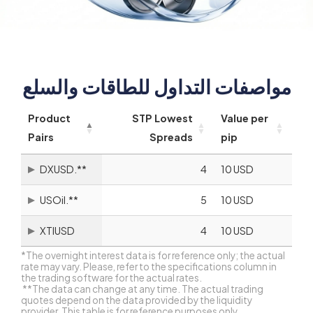
مواصفات التداول للطاقات والسلع
Product
STP Lowest
Value per
Pairs
Spreads
pip
DXUSD.**
4
10 USD
USOil.**
5
10 USD
XTIUSD
4
10 USD
*The overnight interest data is for reference only; the actual
rate may vary. Please, refer to the specifications column in
the trading software for the actual rates.
** The data can change at any time. The actual trading
quotes depend on the data provided by the liquidity
provider. This table is for reference purposes only.