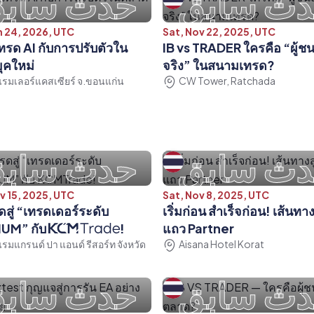
ث سابق
حدث ساب
n 24, 2026, UTC
Sat, Nov 22, 2025, UTC
รด AI กับการปรับตัวใน
IB vs TRADER ใครคือ “ผู้ชน
ุคใหม่
จริง” ในสนามเทรด?
รมเลอร์แคสเซียร์ จ.ขอนแก่น
CW Tower, Ratchada
ث سابق
حدث ساب
v 15, 2025, UTC
Sat, Nov 8, 2025, UTC
ดสู่ “เทรดเดอร์ระดับ
เริ่มก่อน สำเร็จก่อน! เส้นทางส
UM” กับ
!
แถว Partner
รมแกรนด์ ปา แอนด์ รีสอร์ท จังหวัด
Aisana Hotel Korat
ث سابق
حدث ساب