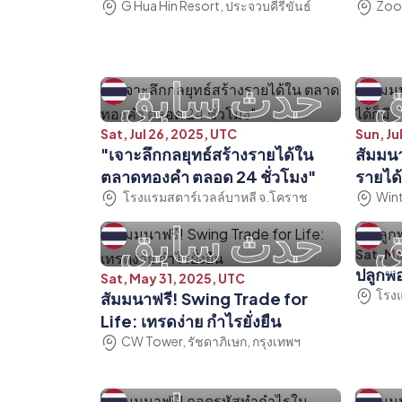
G Hua Hin Resort, ประจวบคีรีขันธ์
Zoo
ق
حدث سابق
Sat, Jul 26, 2025, UTC
Sun, Ju
"เจาะลึกกลยุทธ์สร้างรายได้ใน
สัมมนา
ตลาดทองคำ ตลอด 24 ชั่วโมง"
รายได้
โรงแรมสตาร์เวลล์บาหลี จ.โคราช
Wint
ق
حدث سابق
Sat, M
ปลูกพ
Sat, May 31, 2025, UTC
โรงแ
สัมมนาฟรี! Swing Trade for
Life: เทรดง่าย กำไรยั่งยืน
CW Tower, รัชดาภิเษก, กรุงเทพฯ