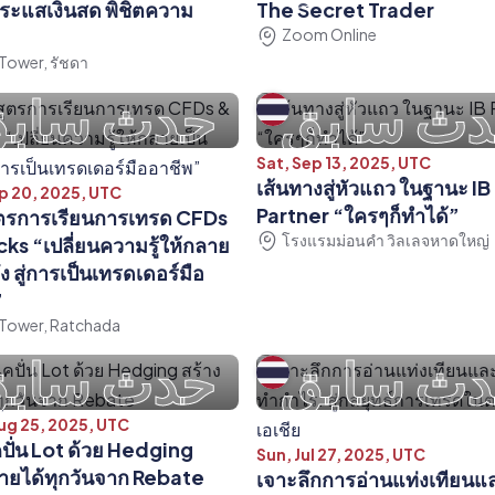
กระแสเงินสด พิชิตความ
The Secret Trader
Zoom Online
Tower, รัชดา
ث سابق
حدث ساب
Sat, Sep 13, 2025, UTC
เส้นทางสู่หัวแถว ในฐานะ IB
p 20, 2025, UTC
Partner “ใครๆก็ทำได้”
ูตรการเรียนการเทรด CFDs
โรงแรมม่อนคำ วิลเลจหาดใหญ่
ks “เปลี่ยนความรู้ให้กลาย
ัง สู่การเป็นเทรดเดอร์มือ
”
Tower, Ratchada
ث سابق
حدث ساب
ug 25, 2025, UTC
ปั่น Lot ด้วย Hedging
Sun, Jul 27, 2025, UTC
รายได้ทุกวันจาก Rebate
เจาะลึกการอ่านแท่งเทียน