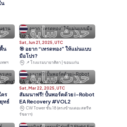
ใน
حدث سابق
حد
Sat, Jun 21, 2025, UTC
ื้น
🎯 อยาก “เทรดทอง” ให้แม่นแบบ
มือโปร?
งเทพฯ
📌 โรงแรมบายาศิตา | ขอนแก่น
حدث سابق
حد
Sat, Mar 22, 2025, UTC
ีใคร
สัมมนาฟรี! ปั้นพอร์ตด้วย i-Robot
ุทธ์
EA Recovery #VOL2
CW Tower ชั้น 18 (ตรงข้ามเดอะสตรีท
รัชดาฯ)