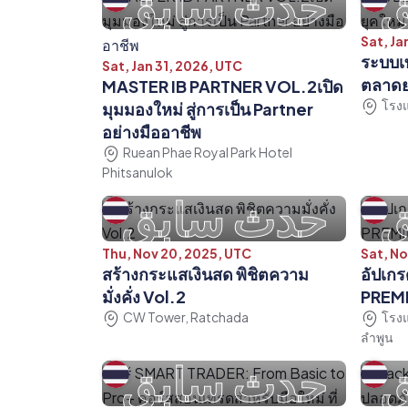
ق
حدث سابق
Sat, Ja
ระบบเท
Sat, Jan 31, 2026, UTC
ตลาดย
MASTER IB PARTNER VOL.2เปิด
โรงแ
มุมมองใหม่ สู่การเป็น Partner
อย่างมืออาชีพ
Ruean Phae Royal Park Hotel
Phitsanulok
ق
حدث سابق
Thu, Nov 20, 2025, UTC
Sat, No
สร้างกระแสเงินสด พิชิตความ
อัปเกร
มั่งคั่ง Vol.2
PREMI
CW Tower, Ratchada
โรงแ
ลำพูน
ق
حدث سابق