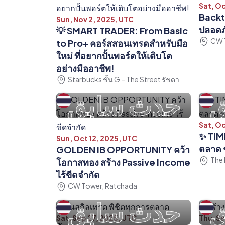
Sat, Oc
Backte
Sun, Nov 2, 2025, UTC
ปลอดภ
💡 SMART TRADER: From Basic
CW 
to Pro+ คอร์สสอนเทรดสำหรับมือ
ใหม่ ที่อยากปั้นพอร์ตให้เติบโต
อย่างมืออาชีพ!
Starbucks ชั้น G – The Street รัชดา
ق
حدث سابق
Sat, Oc
✨ TIM
Sun, Oct 12, 2025, UTC
ตลาด ช
GOLDEN IB OPPORTUNITY คว้า
The 
โอกาสทอง สร้าง Passive Income
ไร้ขีดจำกัด
CW Tower, Ratchada
ق
حدث سابق
Sat, Sep 27, 2025, UTC
Thu, Se