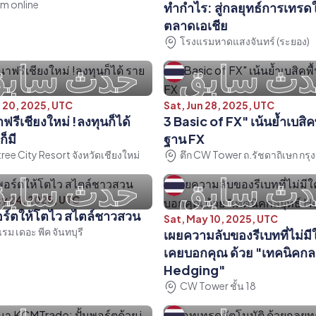
m online
ทำกำไร: สู่กลยุทธ์การเทรด
ตลาดเอเชีย
โรงแรมหาดแสงจันทร์ (ระยอง)
ث سابق
حدث ساب
l 20, 2025, UTC
Sat, Jun 28, 2025, UTC
ฟรีเชียงใหม่ !ลงทุนก็ได้
3 Basic of FX" เน้นย้ำเบสิคพ
ก็มี
ฐาน FX
ree City Resort จังหวัดเชียงใหม่
ตึก CW Tower ถ.รัชดาถิเษก กรุ
ث سابق
حدث ساب
ay 24, 2025, UTC
อร์ตให้โตไว สไตล์ชาวสวน
Sat, May 10, 2025, UTC
รม เดอะ พีค จันทบุรี
เผยความลับของรีเบทที่ไม่ม
เคยบอกคุณ ด้วย "เทคนิคกลย
Hedging"
CW Tower ชั้น 18