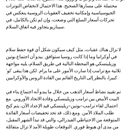
محتملة على مسارها الصحيح. هذا الاحتمال لانخفاض التوترات
الجيوسياسية وإمكانية تخفيف العقوبات الروسية ينعكس في
تحركات أسعار السلع التي وضعت، وإن لم تكن بالكامل، في
سيناريو يتجاوز فيه اتفاق السلام.
لا تزال هناك عقبات، مثل كيف سيكون شكل أي قوة حفظ سلام
في أوكرانيا وما إذا كانت روسيا ستوافق. يبدو أن اجتماع بوتين
وزيلينسكي هو المحطة التالية في طريق السلام، يليه مواجهة
ثلاثية مع ترامب إذا سارت الأمور على ما يرام. لكن هذا يبقى 'لو'
كبيرا، بالنظر إلى التاريخ القائم بين القادة الروس والأوكرانيين.
تم تقييد نشاط أسعار الذهب من خلال ما يبدو أنه اجتماع بناء في
البيت الأبيض بين ترامب وزيلينسكي وقادة الاتحاد الأوروبي. مع
احتمال لقاء ترامب-بوتين-زيلينسكي قيد الإعداد الآن، يتم كبح
طلب الملاذ الآمن. ومع ذلك، قد تحد تخفيضات أسعار الفائدة
المتوقعة من الاحتياطي الفيدرالي، والتي قد تبدأ الشهر المقبل،
من مدى أي هبوط فوري. التوقعات طويلة الأمد لا تزال متفائلة