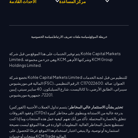
برنامج التعريف بالوسيط
الفوركس
مركز المساعدة
الأحداث القادمة
مركز KCM للإشارات التجارية
فريق كي سي إم تريد دريفت
معادن ثمينة
فريق محلل السوق
منصة ميتاتريدر 4
التقويم الاقتصادي
فلسفة الشركة
الطاقات
منصة ميتاتريدر 5
مركز التعليم
الندوات القادمة
دعم EA لمنصة MT4
أخبار الشركة
مؤشرات الأسهم
كي سي إم تريد ويب تريدر
اتصل بنا
إشعارات التجارة
حاسبة التداول
معرض الفيديو
عقود الفروقات على الأسهم
أخبار السوق
خريطة الموقع
سياسة ملفات تعريف الارتباط
سياسة الخصوصية
يتم توفير الخدمات على هذا الموقع من قبل شركة Kohle Capital Markets
Limited، وهي جزء من مجموعة KCM وشركتها الأم هي KCM Group
Holdings Limited.
تخضع شركة Kohle Capital Markets Limited للتنظيم من قبل لجنة الخدمات
المالية في موريشيوس (FSC)، الرقم التنظيمي: C117022600. العنوان: صالة
سيبراتي، الطابق الأرضي، ذا كاتاليست، شارع السيليكون، 40 سايبر سيتي، إيبين
72201، جمهورية موريشيوس.
تحذير بشأن الاستثمار عالي المخاطر:
يتسم تداول العملات الأجنبية (الفوركس)
وعقود الفروقات (CFDs) بدرجة عالية من الاستدانة وينطوي على مخاطر كبيرة
تتعلق بالخسارة المحتملة. تأكد من أنك تفهم كيفية عمل هذه المنتجات وما إذا كنت
تستطيع تحمل المخاطر العالية. المعلومات الواردة في هذا الموقع ليست نصيحة
استثمارية أو توصية، ولا ينبغي اعتبار استخدام هذا الموقع عرضًا للحصول على
منتجات أو خدمات KCM Trade المالية.