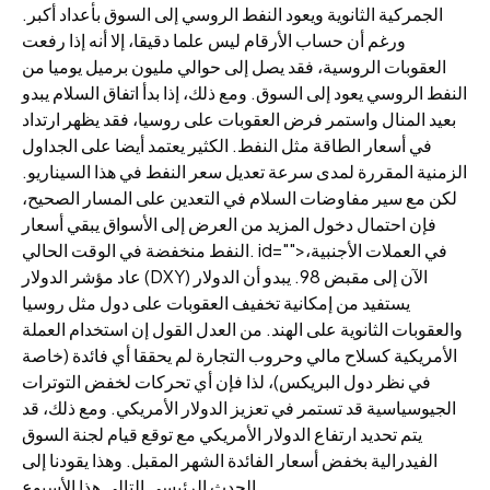
الجمركية الثانوية ويعود النفط الروسي إلى السوق بأعداد أكبر.
ورغم أن حساب الأرقام ليس علما دقيقا، إلا أنه إذا رفعت
العقوبات الروسية، فقد يصل إلى حوالي مليون برميل يوميا من
النفط الروسي يعود إلى السوق. ومع ذلك، إذا بدأ اتفاق السلام يبدو
بعيد المنال واستمر فرض العقوبات على روسيا، فقد يظهر ارتداد
في أسعار الطاقة مثل النفط. الكثير يعتمد أيضا على الجداول
الزمنية المقررة لمدى سرعة تعديل سعر النفط في هذا السيناريو.
لكن مع سير مفاوضات السلام في التعدين على المسار الصحيح،
فإن احتمال دخول المزيد من العرض إلى الأسواق يبقي أسعار
النفط منخفضة في الوقت الحالي. id="">في العملات الأجنبية،
عاد مؤشر الدولار (DXY) الآن إلى مقبض 98. يبدو أن الدولار
يستفيد من إمكانية تخفيف العقوبات على دول مثل روسيا
والعقوبات الثانوية على الهند. من العدل القول إن استخدام العملة
الأمريكية كسلاح مالي وحروب التجارة لم يحققا أي فائدة (خاصة
في نظر دول البريكس)، لذا فإن أي تحركات لخفض التوترات
الجيوسياسية قد تستمر في تعزيز الدولار الأمريكي. ومع ذلك، قد
يتم تحديد ارتفاع الدولار الأمريكي مع توقع قيام لجنة السوق
الفيدرالية بخفض أسعار الفائدة الشهر المقبل. وهذا يقودنا إلى
الحدث الرئيسي التالي هذا الأسبوع.