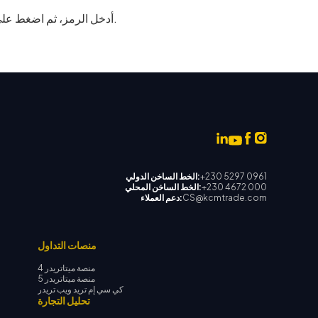
•مسح رمز الاستجابة السريعة باستخدام Google Authenticator. أدخل الرمز، ثم اضغط على تفعيل.
+230 5297 0961
الخط الساخن الدولي:
+230 4672 000
الخط الساخن المحلي:
CS@kcmtrade.com
دعم العملاء:
منصات التداول
منصة ميتاتريدر 4
منصة ميتاتريدر 5
كي سي إم تريد ويب تريدر
تحليل التجارة