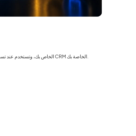
هذه هي كلمة المرور الرئيسية لحساب KCM Trade الخاص بك، وتستخدم عند تسجيل الدخول إلى منطقة CRM الخاصة بك.