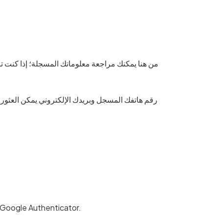
رقم هاتفك المسجل وبريدك الإلكتروني يمكن العثو
•تحت تبويب المصادقة الثنائية، انقر على تمكين المصادقة الثنائية عبر تبويب oogle Authenticator