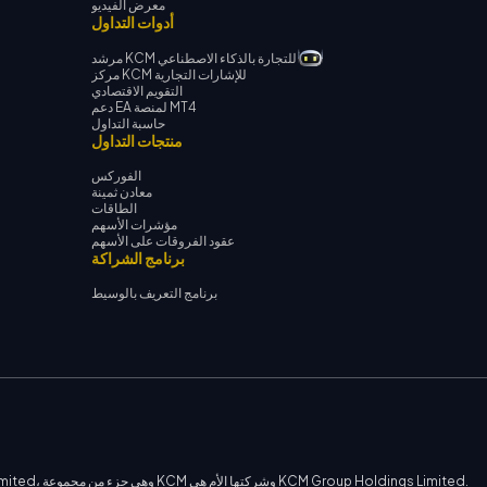
معرض الفيديو
أدوات التداول
مرشد KCM للتجارة بالذكاء الاصطناعي
مركز KCM للإشارات التجارية
التقويم الاقتصادي
دعم EA لمنصة MT4
حاسبة التداول
منتجات التداول
الفوركس
معادن ثمينة
الطاقات
مؤشرات الأسهم
عقود الفروقات على الأسهم
برنامج الشراكة
برنامج التعريف بالوسيط
يتم توفير الخدمات على هذا الموقع من قبل شركة Kohle Capital Markets Limited، وهي جزء من مجموعة KCM وشركتها الأم هي KCM Group Holdings Limited.