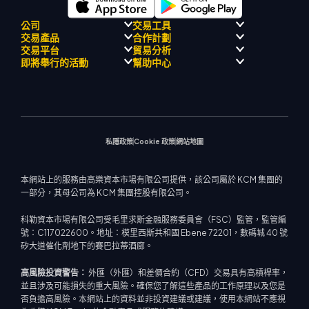
公司
交易工具
交易產品
合作計劃
監理合規性
人工智能導
交易平台
貿易分析
關於
師
外匯
介紹經紀人計劃
即將舉行的活動
幫助中心
飄移隊
信號中心
貴金屬
MetaTrader 4
市場分析團隊
公司理念
經濟日曆
能源與大宗商品
MetaTrader 5
即將舉行研討會
熱門問題
公司新聞
MT4 EA 支援
股票指數
網路終端
交易通知
聯絡我們
影片庫
交易計算器
股票差價合約
市場新聞
私隱政策
Cookie 政策
網站地圖
本網站上的服務由高樂資本市場有限公司提供，該公司屬於 KCM 集團的
一部分，其母公司為 KCM 集團控股有限公司。
科勒資本市場有限公司受毛里求斯金融服務委員會（FSC）監管，監管編
號：C117022600。地址：模里西斯共和國 Ebene 72201，數碼城 40 號
矽大道催化劑地下的賽巴拉蒂酒廊。
高風險投資警告：
外匯（外匯）和差價合約（CFD）交易具有高槓桿率，
並且涉及可能損失的重大風險。確保您了解這些產品的工作原理以及您是
否負擔高風險。本網站上的資料並非投資建議或建議，使用本網站不應視