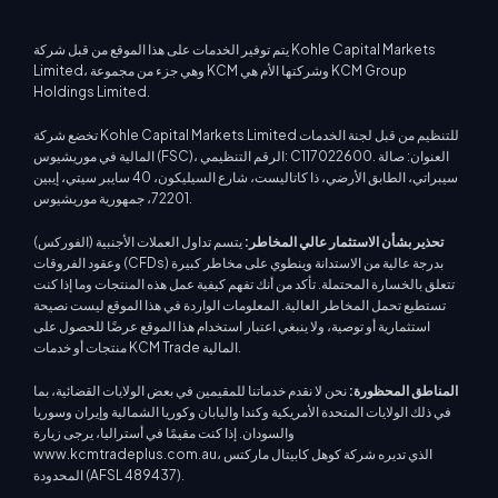
يتم توفير الخدمات على هذا الموقع من قبل شركة Kohle Capital Markets
Limited، وهي جزء من مجموعة KCM وشركتها الأم هي KCM Group
Holdings Limited.
تخضع شركة Kohle Capital Markets Limited للتنظيم من قبل لجنة الخدمات
المالية في موريشيوس (FSC)، الرقم التنظيمي: C117022600. العنوان: صالة
سيبراتي، الطابق الأرضي، ذا كاتاليست، شارع السيليكون، 40 سايبر سيتي، إيبين
72201، جمهورية موريشيوس.
تحذير بشأن الاستثمار عالي المخاطر:
يتسم تداول العملات الأجنبية (الفوركس)
وعقود الفروقات (CFDs) بدرجة عالية من الاستدانة وينطوي على مخاطر كبيرة
تتعلق بالخسارة المحتملة. تأكد من أنك تفهم كيفية عمل هذه المنتجات وما إذا كنت
تستطيع تحمل المخاطر العالية. المعلومات الواردة في هذا الموقع ليست نصيحة
استثمارية أو توصية، ولا ينبغي اعتبار استخدام هذا الموقع عرضًا للحصول على
منتجات أو خدمات KCM Trade المالية.
المناطق المحظورة:
نحن لا نقدم خدماتنا للمقيمين في بعض الولايات القضائية، بما
في ذلك الولايات المتحدة الأمريكية وكندا واليابان وكوريا الشمالية وإيران وسوريا
والسودان. إذا كنت مقيمًا في أستراليا، يرجى زيارة
www.kcmtradeplus.com.au، الذي تديره شركة كوهل كابيتال ماركتس
المحدودة (AFSL 489437).