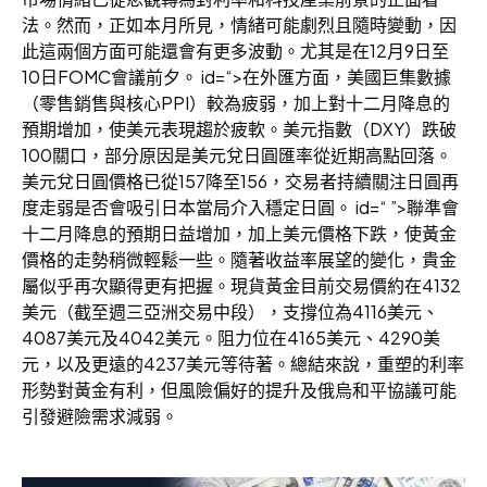
法。然而，正如本月所見，情緒可能劇烈且隨時變動，因
此這兩個方面可能還會有更多波動。尤其是在12月9日至
10日FOMC會議前夕。 id=“>在外匯方面，美國巨集數據
（零售銷售與核心PPI）較為疲弱，加上對十二月降息的
預期增加，使美元表現趨於疲軟。美元指數（DXY）跌破
100關口，部分原因是美元兌日圓匯率從近期高點回落。
美元兌日圓價格已從157降至156，交易者持續關注日圓再
度走弱是否會吸引日本當局介入穩定日圓。 id=“ ”>聯準會
十二月降息的預期日益增加，加上美元價格下跌，使黃金
價格的走勢稍微輕鬆一些。隨著收益率展望的變化，貴金
屬似乎再次顯得更有把握。現貨黃金目前交易價約在4132
美元（截至週三亞洲交易中段），支撐位為4116美元、
4087美元及4042美元。阻力位在4165美元、4290美
元，以及更遠的4237美元等待著。總結來說，重塑的利率
形勢對黃金有利，但風險偏好的提升及俄烏和平協議可能
引發避險需求減弱。