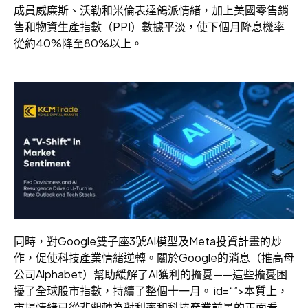
成員威廉斯、沃勒和米倫表達鴿派情緒，加上美國零售銷
售和物資生產指數（PPI）數據平淡，使下個月降息機率
從約40%降至80%以上。
同時，對Google雙子座3號AI模型及Meta投資計畫的炒
作，促使科技產業情緒逆轉。關於Google的消息（推高母
公司Alphabet）幫助緩解了AI獲利的擔憂——這些擔憂困
擾了全球股市指數，持續了整個十一月。 id=“”>本質上，
市場情緒已從悲觀轉為對利率和科技產業前景的正面看