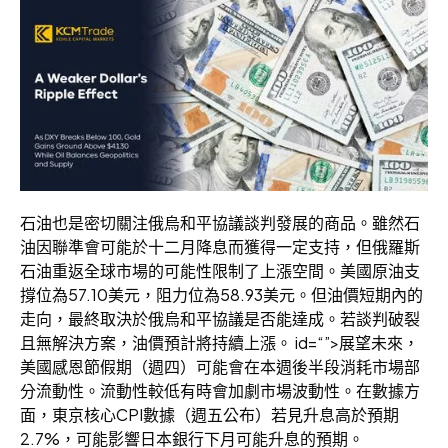
石油也是密切關注俄烏和平協議談判發展的商品。雖然石
油因聯準會可能於十二月降息而獲得一定支持，但俄羅斯
石油重返全球市場的可能性限制了上漲空間。美國原油支
撐位為57.10美元，阻力位為58.93美元。但油價短期內的
走向，最終取決於俄烏和平協議是否能達成。若談判破裂
且無解決方案，油價預計將持續上漲。 id=“”>展望未來，
美國感恩節假期（週四）可能會在本週後半段消耗市場部
分流動性。流動性較低有時會加劇市場波動性。在數據方
面，東京核心CPI數據（週五公布）若見升息高於預期
2.7%，可能影響日本銀行下月可能升息的預期。