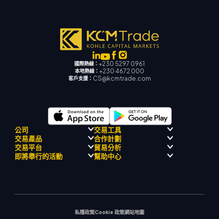
+230 5297 0961
國際熱線：
+230 4672 000
本地熱線：
CS@kcmtrade.com
客戶支援：
公司
交易工具
交易產品
合作計劃
監理合規性
人工智能導師
交易平台
貿易分析
關於
信號中心
外匯
介紹經紀人計劃
即將舉行的活動
幫助中心
飄移隊
經濟日曆
貴金屬
MetaTrader 4
市場分析團隊
公司理念
MT4 EA 支援
能源與大宗商品
MetaTrader 5
即將舉行研討會
熱門問題
公司新聞
交易計算器
股票指數
網路終端
交易通知
聯絡我們
影片庫
股票差價合約
市場新聞
私隱政策
Cookie 政策
網站地圖