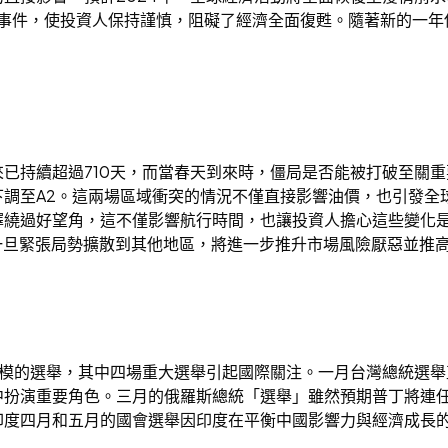
鍵事件，使投資人保持謹慎，阻礙了經濟全面復甦。隨著新的一年
已持續超過710天，而當春天到來時，僵局是否能被打破至關
下調至A2。這兩場區域衝突的情況不僅直接影響油價，也引發全
擇繞過好望角，這不僅影響航行時間，也讓投資人擔心這些變化
，一旦緊張局勢擴散到其他地區，將進一步推升市場風險厭惡並推
規模的選舉，其中四場重大選舉引起國際關注。一月台灣總統選
中扮演重要角色。三月的俄羅斯總統「選舉」雖然預期普丁將連
印度四月和五月的國會選舉因印度在平衡中國影響力與經濟成長