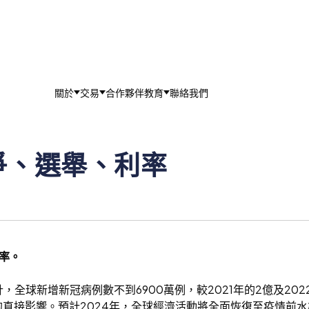
關於
交易
合作夥伴
教育
聯絡我們
戰爭、選舉、利率
率。
計，全球新增新冠病例數不到6900萬例，較2021年的2億及2
直接影響。預計2024年，全球經濟活動將全面恢復至疫情前水