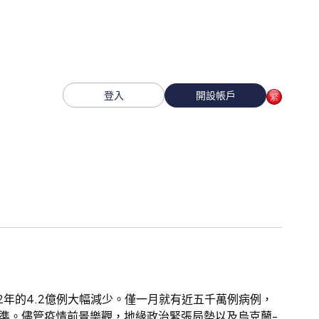
登入
開設帳戶
022年的4.2億例大幅減少。僅一月就有近五千萬例病例，
準。儘管疫情前景樂觀，地緣政治緊張局勢以及烏克蘭-