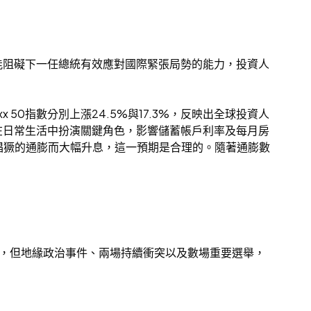
能阻礙下一任總統有效應對國際緊張局勢的能力，投資人
50指數分別上漲24.5%與17.3%，反映出全球投資人
在日常生活中扮演關鍵角色，影響儲蓄帳戶利率及每月房
抗猖獗的通膨而大幅升息，這一預期是合理的。隨著通膨數
觀，但地緣政治事件、兩場持續衝突以及數場重要選舉，