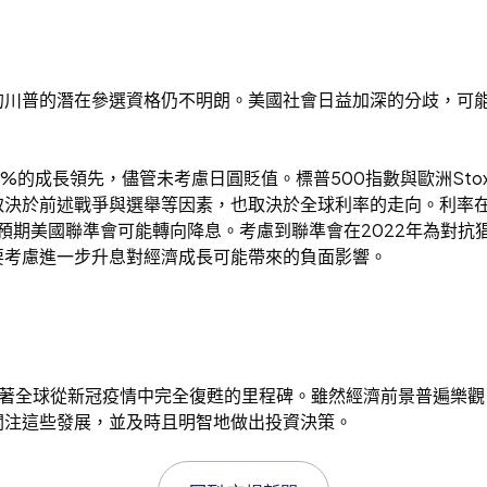
的川普的潛在參選資格仍不明朗。美國社會日益加深的分歧，可
的成長領先，儘管未考慮日圓貶值。標普500指數與歐洲Stoxx 
取決於前述戰爭與選舉等因素，也取決於全球利率的走向。利率
，預期美國聯準會可能轉向降息。考慮到聯準會在2022年為對
要考慮進一步升息對經濟成長可能帶來的負面影響。
誌著全球從新冠疫情中完全復甦的里程碑。雖然經濟前景普遍樂
關注這些發展，並及時且明智地做出投資決策。