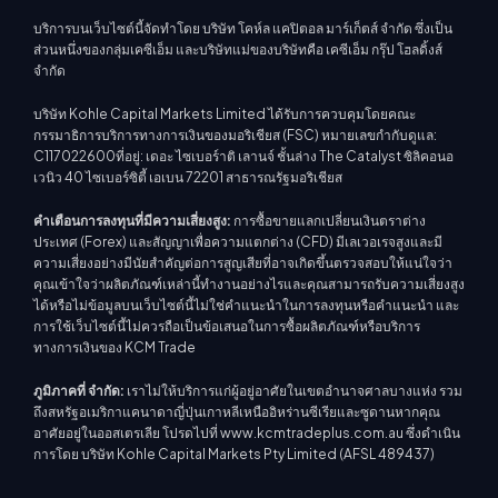
บริการบนเว็บไซต์นี้จัดทำโดย บริษัท โคห์ล แคปิตอล มาร์เก็ตส์ จำกัด ซึ่งเป็น
ส่วนหนึ่งของกลุ่มเคซีเอ็ม และบริษัทแม่ของบริษัทคือ เคซีเอ็ม กรุ๊ป โฮลดิ้งส์
จำกัด
บริษัท Kohle Capital Markets Limited ได้รับการควบคุมโดยคณะ
กรรมาธิการบริการทางการเงินของมอริเชียส (FSC) หมายเลขกำกับดูแล:
C117022600ที่อยู่: เดอะ ไซเบอร์าติ เลานจ์ ชั้นล่าง The Catalyst ซิลิคอนอ
เวนิว 40 ไซเบอร์ซิตี้ เอเบน 72201 สาธารณรัฐมอริเชียส
คำเตือนการลงทุนที่มีความเสี่ยงสูง:
การซื้อขายแลกเปลี่ยนเงินตราต่าง
ประเทศ (Forex) และสัญญาเพื่อความแตกต่าง (CFD) มีเลเวอเรจสูงและมี
ความเสี่ยงอย่างมีนัยสำคัญต่อการสูญเสียที่อาจเกิดขึ้นตรวจสอบให้แน่ใจว่า
คุณเข้าใจว่าผลิตภัณฑ์เหล่านี้ทำงานอย่างไรและคุณสามารถรับความเสี่ยงสูง
ได้หรือไม่ข้อมูลบนเว็บไซต์นี้ไม่ใช่คำแนะนำในการลงทุนหรือคำแนะนำ และ
การใช้เว็บไซต์นี้ไม่ควรถือเป็นข้อเสนอในการซื้อผลิตภัณฑ์หรือบริการ
ทางการเงินของ KCM Trade
ภูมิภาคที่ จำกัด:
เราไม่ให้บริการแก่ผู้อยู่อาศัยในเขตอำนาจศาลบางแห่ง รวม
ถึงสหรัฐอเมริกาแคนาดาญี่ปุ่นเกาหลีเหนืออิหร่านซีเรียและซูดานหากคุณ
อาศัยอยู่ในออสเตรเลีย โปรดไปที่ www.kcmtradeplus.com.au ซึ่งดำเนิน
การโดย บริษัท Kohle Capital Markets Pty Limited (AFSL 489437)