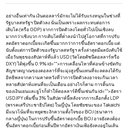
อย่างอื่นเท่ากัน เงินดอลลาร์มักจะไม่ได้รับแรงหนุนในช่วงที่
รัฐบาลสหรัฐฯ ปิดตัวลง นั่นเป็นเพราะผลกระทบต่อการ
เติบโต (หรือ GDP) จากการปิดตัวลงโดยทั่วไปเป็นเชิงลบ
มากกว่าเชิงบวก การเติบโตที่ต่ําลงนําไปสู่โอกาสที่การปรับ
ลดอัตราดอกเบี้ยจะเกิดขึ้นมากกว่าการขึ้นอัตราดอกเบี้ย แต่
นับตั้งแต่การปิดตัวของรัฐบาลสหรัฐฯ ครั้งล่าสุดมีผลบังคับใช้
เมื่อวันพุธของสัปดาห์ที่แล้ว USD (วัดโดยดัชนีดอลลาร์หรือ
DXY) ได้พุ่งขึ้น 0.9% id="">การเคลื่อนไหวที่ค่อนข้างขัดกับ
สัญชาตญาณของดอลลาร์ที่จะมุ่งสูงขึ้นแทนที่จะลดลงได้รับ
อิทธิพลจากความคาดหวังที่ว่าการปิดตัวลงอาจจะกินเวลา
หลายสัปดาห์แทนที่จะเป็นเดือน อย่างไรก็ตาม การดิ้นรน
ของเงินเยนและยูโรก็ทําให้ดอลลาร์ดีขึ้นเช่นกัน id="">อัตรา
USDJPY เพิ่มขึ้น 3% ในสัปดาห์นี้หลังจากการเลือกตั้ง LDP
(พรรคเสรีประชาธิปไตย) ในญี่ปุ่น โดยชัยชนะของ Takaichi
มีแนวโน้มที่จะหยุดชะงักความตั้งใจของ BOJ (ธนาคาร
กลางญี่ปุ่น) ในการปรับขึ้นอัตราดอกเบี้ย BOJ อาจยังคงต้อง
ขึ้นอัตราดอกเบี้ยก่อนสิ้นปีหากอัตราเงินเฟ้อยังคงอยู่ในเส้น