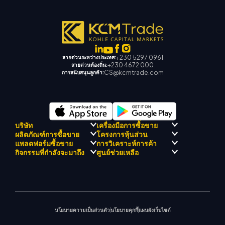
+230 5297 0961
สายด่วนระหว่างประเทศ:
+230 4672 000
สายด่วนท้องถิ่น:
CS@kcmtrade.com
การสนับสนุนลูกค้า:
บริษัท
เครื่องมือการซื้อขาย
ผลิตภัณฑ์การซื้อขาย
โครงการหุ้นส่วน
การปฏิบัติตามกฎระเบียบ
KCM เทรด AI ที่ปรึกษา
แพลตฟอร์มซื้อขาย
การวิเคราะห์การค้า
เกี่ยวกับ KCM เทรด
ศูนย์สัญญาณเทรด เคซีเอ็ม
Forex
แนะนำโปรแกรมโบรกเกอร์
กิจกรรมที่กำลังจะมาถึง
ศูนย์ช่วยเหลือ
ทีมดริฟท์เทรด เคซีเอ็ม
ปฏิทินเศรษฐกิ
โลหะมีค่า
เมตาเทรเดอร์ 4
ทีมนักวิเคราะห์ตลาด
ปรัชญาบริษัท
การสนับสนุน EA สำหรับ MT4
พลังงาน
เมตาเทรเดอร์ 5
สัมมนาที่จะเกิดขึ้น
ศูนย์การศึกษา
ข่าวบริษัท
เครื่องคำนวณการซื้อขาย
ดัชนีหุ้น
KCM เทรดเว็บเทรดเดอร์
ประกาศการค้า
ติดต่อเรา
แกลเลอรีวิดีโอ
CFD หุ้น
ข่าวตลาด
นโยบายความเป็นส่วนตัว
นโยบายคุกกี้
แผนผังเว็บไซต์