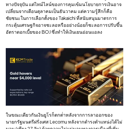
ทางปัจจุบัน แต่ไทม์ไลน์ของการคุมเข้มนโยบายการเงินอาจ
เปลี่ยนจากเดือนตุลาคมเป็นธันวาคม แต่ความรู้สึกก็คือ
ชัยชนะในการเลือกตั้งของ Takaichi ที่สนับสนุนมาตรการ
กระตุ้นเศรษฐกิจอาจชะลอหรืออย่างน้อยก็ชะลอการปรับขึ้น
อัตราดอกเบี้ยของ BOJ ซึ่งทําให้เงินเยนอ่อนแอลง
ในขณะเดียวกันเงินยูโรก็ตกต่ําหลังจากการลาออกของ
นายกรัฐมนตรีฝรั่งเศส Lecornu หลังจากดํารงตําแหน่งได้ไม่
นาน (เพียง 27 วัน) ด้วยความไม่แน่นอนทางการเมืองที่เพิ่ม