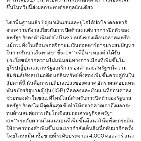
ขึ้นในทวีปนี้ส่งผลกระทบต่อสกุลเงินเดียว
โดยพื้นฐานแล้ว ปัญหาเงินเยนและยูโรได้ปกป้องดอลลาร์
จากความกังวลเกี่ยวกับการปิดตัวลง แต่หากการปิดตัวของ
สหรัฐฯ ยังคงดําเนินต่อไปในช่วงหลังของเดือนตุลาคมหรือ
แม้กระทั่งในเดือนพฤศจิกายน เงินดอลลาร์อาจประสบปัญหา
ในการรักษาเส้นทางขาขึ้น id="">ที่อื่น ๆ ทองคําได้รับ
ประโยชน์จากความไม่แน่นอนทางการเมืองที่เพิ่มขึ้นใน
ยุโรป ญี่ปุ่น และสหรัฐอเมริกา ทองคําและสหรัฐฯ มีความ
สัมพันธ์เชิงลบในอดีต แต่สินทรัพย์ทั้งสองเพิ่มขึ้นควบคู่กันใน
สัปดาห์นี้ นั่นคือการเปลี่ยนแปลงของตลาด อัตราผลตอบแทน
พันธบัตรรัฐบาลญี่ปุ่น (JGB) ที่ลดลงและเงินเยนที่อ่อนค่าลง
ช่วยทองคํา ในขณะที่ไทม์ไลน์สําหรับการปิดตัวของรัฐบาล
สหรัฐฯ ยังคงไม่มีจุดสิ้นสุด ซึ่งทําให้ตลาดคาดเดาถึงผลกระ
ทบด้านลบต่อการเติบโตเชิงลบต่อเศรษฐกิจสหรัฐฯ
id="">ระดับความไม่แน่นอนที่เพิ่มขึ้นมีแนวโน้มที่จะกระตุ้น
ให้ราคาทองคําเพิ่มขึ้น และเรากําลังเห็นธีมนี้กลับมาอีกครั้ง
โดยโลหะมีค่าซื้อขายที่ระดับประมาณ 4,000 ดอลลาร์ แนว