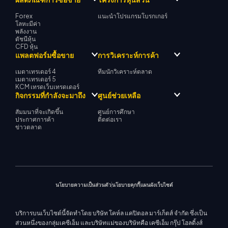
Forex
แนะนำโปรแกรมโบรกเกอร์
โลหะมีค่า
พลังงาน
ดัชนีหุ้น
CFD หุ้น
แพลตฟอร์มซื้อขาย
การวิเคราะห์การค้า
เมตาเทรเดอร์ 4
ทีมนักวิเคราะห์ตลาด
เมตาเทรเดอร์ 5
KCM เทรดเว็บเทรดเดอร์
กิจกรรมที่กำลังจะมาถึง
ศูนย์ช่วยเหลือ
สัมมนาที่จะเกิดขึ้น
ศูนย์การศึกษา
ประกาศการค้า
ติดต่อเรา
ข่าวตลาด
นโยบายความเป็นส่วนตัว
นโยบายคุกกี้
แผนผังเว็บไซต์
บริการบนเว็บไซต์นี้จัดทำโดย บริษัท โคห์ล แคปิตอล มาร์เก็ตส์ จำกัด ซึ่งเป็น
ส่วนหนึ่งของกลุ่มเคซีเอ็ม และบริษัทแม่ของบริษัทคือ เคซีเอ็ม กรุ๊ป โฮลดิ้งส์