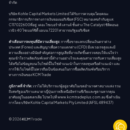
จำกัด
บริษัท Kohle Capital Markets Limited ได้รับการควบคุมโดยคณะ
กรรมาธิการบริการทางการเงินของมอริเชียส (FSC) หมายเลขกำกับดูแล:
C117022600ที่อยู่: เดอะ ไซเบอร์าติ เลานจ์ ชั้นล่าง The Catalyst ซิลิคอนอ
เวนิว 40 ไซเบอร์ซิตี้ เอเบน 72201 สาธารณรัฐมอริเชียส
คำเตือนการลงทุนที่มีความเสี่ยงสูง:
การซื้อขายแลกเปลี่ยนเงินตราต่าง
ประเทศ (Forex) และสัญญาเพื่อความแตกต่าง (CFD) มีเลเวอเรจสูงและมี
ความเสี่ยงอย่างมีนัยสำคัญต่อการสูญเสียที่อาจเกิดขึ้นตรวจสอบให้แน่ใจว่า
คุณเข้าใจว่าผลิตภัณฑ์เหล่านี้ทำงานอย่างไรและคุณสามารถรับความเสี่ยงสูง
ได้หรือไม่ข้อมูลบนเว็บไซต์นี้ไม่ใช่คำแนะนำในการลงทุนหรือคำแนะนำ และ
การใช้เว็บไซต์นี้ไม่ควรถือเป็นข้อเสนอในการซื้อผลิตภัณฑ์หรือบริการ
ทางการเงินของ KCM Trade
ภูมิภาคที่ จำกัด:
เราไม่ให้บริการแก่ผู้อยู่อาศัยในเขตอำนาจศาลบางแห่ง รวม
ถึงสหรัฐอเมริกาแคนาดาญี่ปุ่นเกาหลีเหนืออิหร่านซีเรียและซูดานหากคุณ
อาศัยอยู่ในออสเตรเลีย โปรดไปที่ www.kcmtradeplus.com.au ซึ่งดำเนิน
การโดย บริษัท Kohle Capital Markets Pty Limited (AFSL 489437)
© 2026