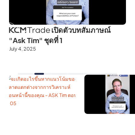
ด
เปิดตัวบทสัมภาษณ์
"Ask Tim" ชุดที่ 1
July 4, 2025
S
จะเกิดอะไรขึ้นหากแนวโน้ม
 เปิดตัวบท
ของตลาดแตกต่างจากการ
สัมภาษณ์ "Ask Tim" ชุดที่ 1
วิเคราะห์ก่อนหน้านี้ของคุณ 
- ASK Tim ตอนที่ 05