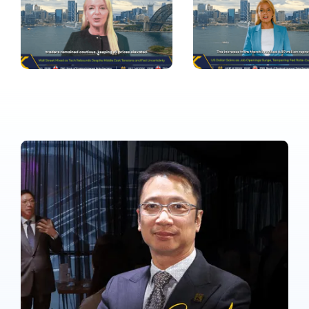
Wall Street Mixed as 
US Dollar Gains as Job 
Tech Rebounds 
Openings Surge, 
Despite Middle East 
Tempering Fed Rate-
Tensions and Fed 
Cut Expectations
Uncertainty