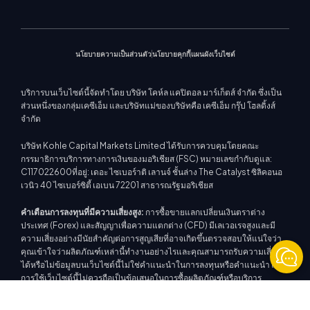
นโยบายความเป็นส่วนตัว
นโยบายคุกกี้
แผนผังเว็บไซต์
บริการบนเว็บไซต์นี้จัดทำโดย บริษัท โคห์ล แคปิตอล มาร์เก็ตส์ จำกัด ซึ่งเป็น
ส่วนหนึ่งของกลุ่มเคซีเอ็ม และบริษัทแม่ของบริษัทคือ เคซีเอ็ม กรุ๊ป โฮลดิ้งส์
จำกัด
บริษัท Kohle Capital Markets Limited ได้รับการควบคุมโดยคณะ
กรรมาธิการบริการทางการเงินของมอริเชียส (FSC) หมายเลขกำกับดูแล:
C117022600ที่อยู่: เดอะ ไซเบอร์าติ เลานจ์ ชั้นล่าง The Catalyst ซิลิคอนอ
เวนิว 40 ไซเบอร์ซิตี้ เอเบน 72201 สาธารณรัฐมอริเชียส
คำเตือนการลงทุนที่มีความเสี่ยงสูง:
การซื้อขายแลกเปลี่ยนเงินตราต่าง
ประเทศ (Forex) และสัญญาเพื่อความแตกต่าง (CFD) มีเลเวอเรจสูงและมี
ความเสี่ยงอย่างมีนัยสำคัญต่อการสูญเสียที่อาจเกิดขึ้นตรวจสอบให้แน่ใจว่า
คุณเข้าใจว่าผลิตภัณฑ์เหล่านี้ทำงานอย่างไรและคุณสามารถรับความเสี่ยงสูง
ได้หรือไม่ข้อมูลบนเว็บไซต์นี้ไม่ใช่คำแนะนำในการลงทุนหรือคำแนะนำ และ
การใช้เว็บไซต์นี้ไม่ควรถือเป็นข้อเสนอในการซื้อผลิตภัณฑ์หรือบริการ
ทางการเงินของ KCM Trade