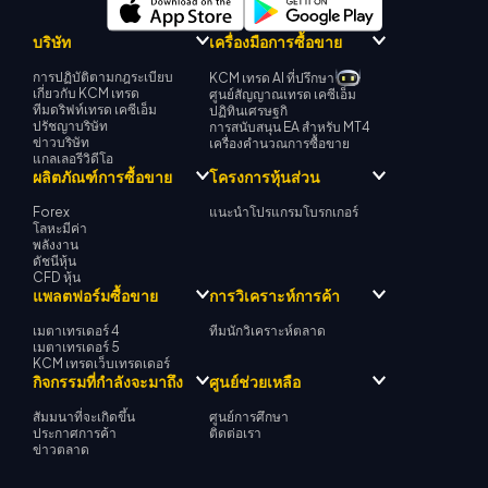
บริษัท
เครื่องมือการซื้อขาย
การปฏิบัติตามกฎระเบียบ
KCM เทรด AI ที่ปรึกษา
เกี่ยวกับ KCM เทรด
ศูนย์สัญญาณเทรด เคซีเอ็ม
ทีมดริฟท์เทรด เคซีเอ็ม
ปฏิทินเศรษฐกิ
ปรัชญาบริษัท
การสนับสนุน EA สำหรับ MT4
ข่าวบริษัท
เครื่องคำนวณการซื้อขาย
แกลเลอรีวิดีโอ
ผลิตภัณฑ์การซื้อขาย
โครงการหุ้นส่วน
Forex
แนะนำโปรแกรมโบรกเกอร์
โลหะมีค่า
พลังงาน
ดัชนีหุ้น
CFD หุ้น
แพลตฟอร์มซื้อขาย
การวิเคราะห์การค้า
เมตาเทรเดอร์ 4
ทีมนักวิเคราะห์ตลาด
เมตาเทรเดอร์ 5
KCM เทรดเว็บเทรดเดอร์
กิจกรรมที่กำลังจะมาถึง
ศูนย์ช่วยเหลือ
สัมมนาที่จะเกิดขึ้น
ศูนย์การศึกษา
ประกาศการค้า
ติดต่อเรา
ข่าวตลาด