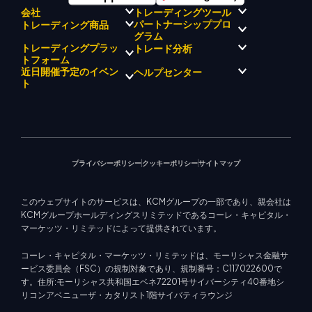
会社
トレーディングツール
パートナーシッププロ
トレーディング商品
規制コンプライアンス
KCMトレード AI メンタ
グラム
KCMトレードについて
ー
トレーディングプラッ
トレード分析
外国為替
KCM トレードドリフトチーム
KCM トレードシグナルセンタ
貴金属
トフォーム
ブローカープログラムの紹介
企業理念
ー
エネルギー
近日開催予定のイベン
ヘルプセンター
マーケットアナリストチーム
企業ニュース
経済カレンダー
株式インデックス
メタトレーダー 4
ト
ビデオギャラリー
EA サポート (MT4)
株式CFD
メタトレーダー 5
教育センター
トレーディングカリキュレー
KCM トレードウェブトレーダ
お問い合わせ
今後のセミナー
ター
ー
トレード通知
マーケットニュース
プライバシーポリシー
クッキーポリシー
サイトマップ
このウェブサイトのサービスは、KCMグループの一部であり、親会社は
KCMグループホールディングスリミテッドであるコーレ・キャピタル・
マーケッツ・リミテッドによって提供されています。
コーレ・キャピタル・マーケッツ・リミテッドは、モーリシャス金融サ
ービス委員会（FSC）の規制対象であり、規制番号：C117022600で
す。住所:モーリシャス共和国エベネ72201号サイバーシティ40番地シ
リコンアベニューザ・カタリスト1階サイバティラウンジ