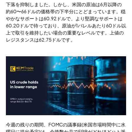
下落を抑制しました。しかし、米国の原油は6月以降の
約60〜66ドルの価格帯の下半分にとどまっています。穏
やかなサポートは60.92ドルで、より堅調なサポートは
60.20ドルで待っており、原油が1バレルあたり60ドル以
上で取引を維持したい場合の重要なレベルです。上値の
レジスタンスは62.75ドルです。
今週の残りの期間、FOMCの議事録(米国市場時間中に水
曜日に提出予定)は、今後数か月でFRBがどれほどハト派