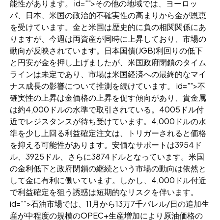
能性があります。 id="">その他の地域では、ヨーロッ
パ、日本、米国の政治的不確実性の高まりから金が恩恵
を受けています。金と米国は歴史的に負の相関関係にあ
りますが、今週は両資産が同時に上昇しており、市場の
動向が反映されています。日本国債(JGB)利回りの低下
と円安が金を押し上げましたが、米国政府閉鎖のタイム
ラインは未定であり、市場は米国経済への最終的なマイ
ナス成長の影響について推測を続けています。 id="">不
確実性の上昇は金価格の上昇を促す傾向があり、貴金属
は約4,000ドルの水準で取引されている。4005ドル付
近でレジスタンスが待ち受けています。4,000ドルの水
準を少し上回る利益確定注文は、トリガーされると価格
を抑える可能性があります。安価なサポートは3954ド
ル、3925ドル、さらに3874ドルとなっています。米国
の金利低下と政府閉鎖の継続という市場の動向は依然と
して金に有利に働いています。しかし、4,000ドル付近
で利益確定を狙う誘惑は短期的なリスクを伴います。
id="">石油市場では、11月から13万7千バレル/日の追加生
産が中程度の規模のOPEC+生産増加により原油価格の