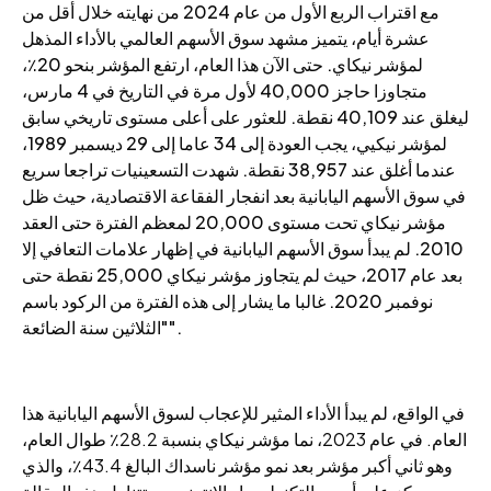
مع اقتراب الربع الأول من عام 2024 من نهايته خلال أقل من
عشرة أيام، يتميز مشهد سوق الأسهم العالمي بالأداء المذهل
لمؤشر نيكاي. حتى الآن هذا العام، ارتفع المؤشر بنحو 20٪،
متجاوزا حاجز 40,000 لأول مرة في التاريخ في 4 مارس،
ليغلق عند 40,109 نقطة. للعثور على أعلى مستوى تاريخي سابق
لمؤشر نيكيي، يجب العودة إلى 34 عاما إلى 29 ديسمبر 1989،
عندما أغلق عند 38,957 نقطة. شهدت التسعينيات تراجعا سريع
في سوق الأسهم اليابانية بعد انفجار الفقاعة الاقتصادية، حيث ظل
مؤشر نيكاي تحت مستوى 20,000 لمعظم الفترة حتى العقد
2010. لم يبدأ سوق الأسهم اليابانية في إظهار علامات التعافي إلا
بعد عام 2017، حيث لم يتجاوز مؤشر نيكاي 25,000 نقطة حتى
نوفمبر 2020. غالبا ما يشار إلى هذه الفترة من الركود باسم
"الثلاثين سنة الضائعة".
في الواقع، لم يبدأ الأداء المثير للإعجاب لسوق الأسهم اليابانية هذا
العام. في عام 2023، نما مؤشر نيكاي بنسبة 28.2٪ طوال العام،
وهو ثاني أكبر مؤشر بعد نمو مؤشر ناسداك البالغ 43.4٪، والذي