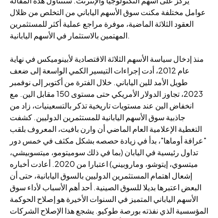
يركز على أسهم التكنولوجيا والإنترنت. ستتناول هذه المقالة
عوامل مختلفة مكنت سوق الأسهم الياباني من التخلص من ظلال
العقود الثلاثة الماضية، موفرة مراجع عملية أكثر للمستثمرين
المهتمين بالاستثمار في الأسهم اليابانية.
منذ إدخال سياسة الأسهم الثلاثة الاقتصادية لأبينوميكس في نهاية
عام 2012، أدت إجراءات التيسير الكمي الواسعة إلى ضعف
طويل الأمد للين الياباني. خلال الفترة من أكتوبر إلى نوفمبر
2023، تجاوز الدولار الأمريكي حتى مستوى 150 مقابل الين. مع
انخفاض الين عند مستويات تاريخية تذكر بالتسعينيات، زاد من
جاذبية سوق الأسهم اليابانية للمستثمرين الدوليين. كشفت
التغطية الإعلامية العام الماضي أن وارن بافيت، المعروف بلقب
"عرافة أوماها"، بدأ في زيادة حصصه بشكل مكثف في خمس دور
تداول رئيسية في اليابان (بما في ذلك سوميتومو، ميتسوبيشي،
ميتسوي، إيتوشو، وماروبيني) اعتبارا من 2020. أعادت أخباره
إشعال اهتمام المستثمرين الدوليين بالسوق اليابانية، حتى أن
البعض اعتبرها بديلا للسوق الصينية. أحد أهم الأسباب لأداء سوق
الأسهم الياباني المتميز في السنوات الأخيرة هو إصلاح الحوكمة
المؤسسية الذي نفذته بورصة طوكيو. يشجع هذا الإصلاح الشركات