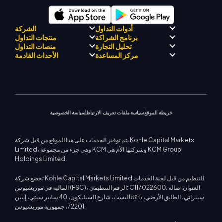
أدوات التداول
الشركة
برنامج الشراكة
منتجات التداول
مرشد KCM للتجارة بالذكاء
الامتثال التنظيمي
تحليل التجارة
منصات التداول
الاصطناعي
حول كي سي إم تريد
برنامج التعريف بالوسيط
الفوركس
مركز المساعدة
الأحداث القادمة
مركز KCM للإشارات التجارية
فريق كي سي إم تريد دريفت
معادن ثمينة
فريق محلل السوق
منصة ميتاتريدر 4
التقويم الاقتصادي
فلسفة الشركة
الطاقات
منصة ميتاتريدر 5
مركز التعليم
الندوات القادمة
دعم EA لمنصة MT4
أخبار الشركة
مؤشرات الأسهم
كي سي إم تريد ويب تريدر
اتصل بنا
إشعارات التجارة
حاسبة التداول
معرض الفيديو
عقود الفروقات على الأسهم
أخبار السوق
خريطة الموقع
سياسة ملفات تعريف الارتباط
سياسة الخصوصية
يتم توفير الخدمات على هذا الموقع من قبل شركة Kohle Capital Markets
Limited، وهي جزء من مجموعة KCM وشركتها الأم هي KCM Group
Holdings Limited.
تخضع شركة Kohle Capital Markets Limited للتنظيم من قبل لجنة الخدمات
المالية في موريشيوس (FSC)، الرقم التنظيمي: C117022600. العنوان: صالة
سيبراتي، الطابق الأرضي، ذا كاتاليست، شارع السيليكون، 40 سايبر سيتي، إيبين
72201، جمهورية موريشيوس.