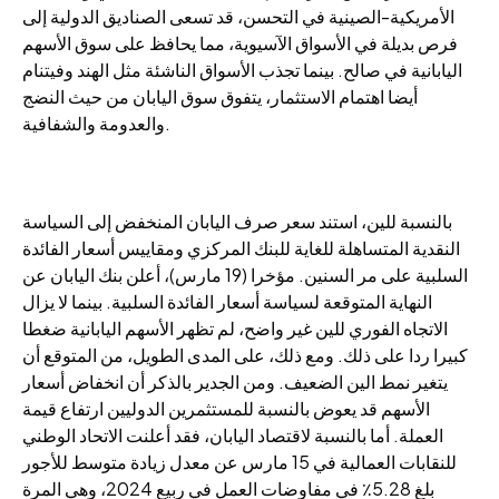
الأمريكية-الصينية في التحسن، قد تسعى الصناديق الدولية إلى
فرص بديلة في الأسواق الآسيوية، مما يحافظ على سوق الأسهم
اليابانية في صالح. بينما تجذب الأسواق الناشئة مثل الهند وفيتنام
أيضا اهتمام الاستثمار، يتفوق سوق اليابان من حيث النضج
والعدومة والشفافية.
بالنسبة للين، استند سعر صرف اليابان المنخفض إلى السياسة
النقدية المتساهلة للغاية للبنك المركزي ومقاييس أسعار الفائدة
السلبية على مر السنين. مؤخرا (19 مارس)، أعلن بنك اليابان عن
النهاية المتوقعة لسياسة أسعار الفائدة السلبية. بينما لا يزال
الاتجاه الفوري للين غير واضح، لم تظهر الأسهم اليابانية ضغطا
كبيرا ردا على ذلك. ومع ذلك، على المدى الطويل، من المتوقع أن
يتغير نمط الين الضعيف. ومن الجدير بالذكر أن انخفاض أسعار
الأسهم قد يعوض بالنسبة للمستثمرين الدوليين ارتفاع قيمة
العملة. أما بالنسبة لاقتصاد اليابان، فقد أعلنت الاتحاد الوطني
للنقابات العمالية في 15 مارس عن معدل زيادة متوسط للأجور
بلغ 5.28٪ في مفاوضات العمل في ربيع 2024، وهي المرة