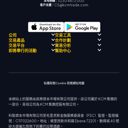
+230 4672 000
本地熱線：
CS@kcmtrade.com
客戶支援：
公司
交易工具
交易產品
合作計劃
監理合規性
人工智能導師
交易平台
貿易分析
關於
信號中心
外匯
介紹經紀人計劃
即將舉行的活動
幫助中心
飄移隊
經濟日曆
貴金屬
MetaTrader 4
市場分析團隊
公司理念
MT4 EA 支援
能源與大宗商品
MetaTrader 5
即將舉行研討會
熱門問題
公司新聞
交易計算器
股票指數
網路終端
交易通知
聯絡我們
影片庫
股票差價合約
市場新聞
私隱政策
Cookie 政策
網站地圖
本網站上的服務由高樂資本市場有限公司提供，該公司屬於 KCM 集團的
一部分，其母公司為 KCM 集團控股有限公司。
科勒資本市場有限公司受毛里求斯金融服務委員會（FSC）監管，監管編
號：C117022600。地址：模里西斯共和國 Ebene 72201，數碼城 40 號
矽大道催化劑地下的賽巴拉蒂酒廊。