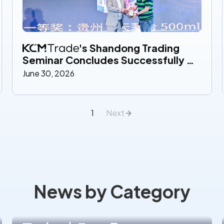
's Shandong Trading 
Seminar Concludes Successfully 
Bringing Together Leading Market 
June 30, 2026
Experts to Explore Global Trading 
Opportunities in 2026
1
Next
News by Category