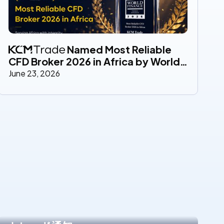
 Named Most Reliable 
CFD Broker 2026 in Africa by World 
Finance Recognition Reflects 
June 23, 2026
Growing Trust and Service 
Excellence Across African Markets