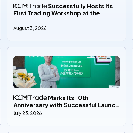
 Successfully Hosts Its 
First Trading Workshop at the 
Melbourne Office, Strengthening 
Its Commitment to Financial 
August 3, 2026
Education
 Marks Its 10th 
Anniversary with Successful Launch 
of Jason Lau's New Book at the 
July 23, 2026
Hong Kong Book Fair