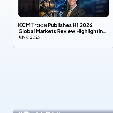
 Publishes H1 2026 
Global Markets Review Highlighting 
Key Macro Drivers
July 6, 2026