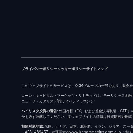
プライバシーポリシー
クッキーポリシー
サイトマップ
このウェブサイトのサービスは、KCMグループの一部であり、親会
コーレ・キャピタル・マーケッツ・リミテッドは、モーリシャス金融サー
ニューザ・カタリスト1階サイバティラウンジ
ハイリスク投資の警告:
外国為替（FX）および差金決済取引（CFD
かを必ず理解してください。本ウェブサイトの情報は投資助言や推奨を
制限対象地域:
米国、カナダ、日本、北朝鮮、イラン、シリア、スー
（AFSL 489437）が運営するwww.kcmtradeplus.com.auをご