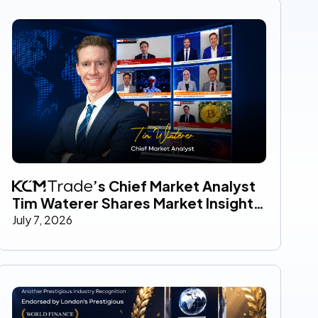
’s Chief Market Analyst 
Tim Waterer Shares Market Insights 
Across Global Media Throughout 
July 7, 2026
June