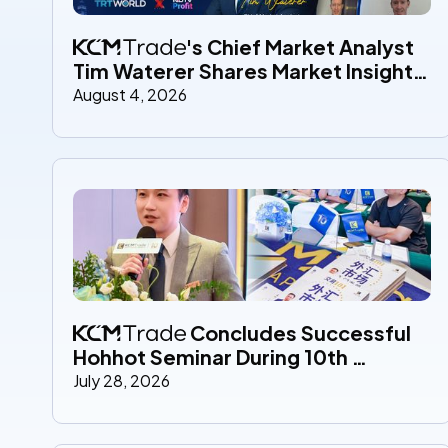
's Chief Market Analyst 
Tim Waterer Shares Market Insights 
Across Global Media Throughout 
August 4, 2026
July
 Concludes Successful 
Hohhot Seminar During 10th 
Anniversary Celebrations
July 28, 2026