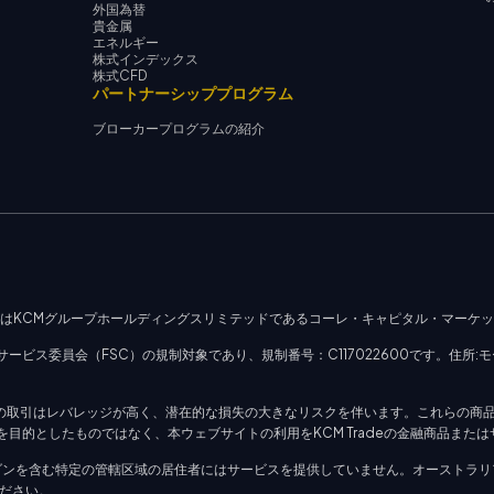
外国為替
貴金属
エネルギー
株式インデックス
株式CFD
パートナーシッププログラム
ブローカープログラムの紹介
社はKCMグループホールディングスリミテッドであるコーレ・キャピタル・マーケ
ビス委員会（FSC）の規制対象であり、規制番号：C117022600です。住所:モ
）の取引はレバレッジが高く、潜在的な損失の大きなリスクを伴います。これらの商
目的としたものではなく、本ウェブサイトの利用をKCM Tradeの金融商品また
ダンを含む特定の管轄区域の居住者にはサービスを提供していません。オーストラリ
覧ください。