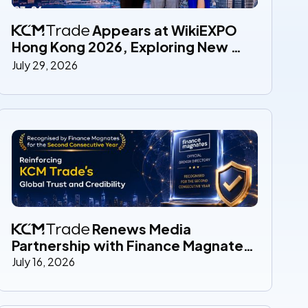
 Appears at WikiEXPO 
Hong Kong 2026, Exploring New 
Trends in Industry Transparency
July 29, 2026
 Renews Media 
Partnership with Finance Magnates 
for a Second Year, Strengthening 
July 16, 2026
Global Trust and Brand Credibility