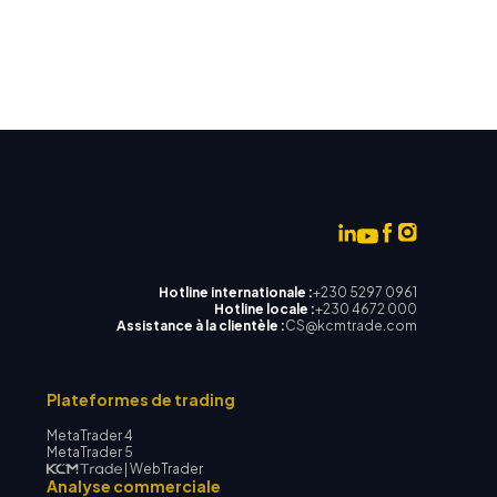
Hotline internationale :
+230 5297 0961
Hotline locale :
+230 4672 000
Assistance à la clientèle :
CS@kcmtrade.com
Plateformes de trading
MetaTrader 4
MetaTrader 5
| WebTrader
Analyse commerciale