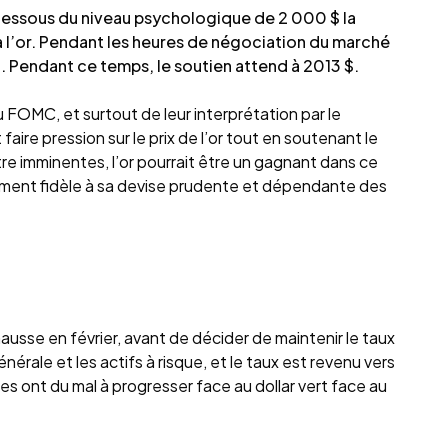
 dessous du niveau psychologique de 2 000 $ la
à l’or. Pendant les heures de négociation du marché
. Pendant ce temps, le soutien attend à 2013 $.
OMC, et surtout de leur interprétation par le
aire pression sur le prix de l’or tout en soutenant le
re imminentes, l’or pourrait être un gagnant dans ce
lement fidèle à sa devise prudente et dépendante des
sse en février, avant de décider de maintenir le taux
rale et les actifs à risque, et le taux est revenu vers
es ont du mal à progresser face au dollar vert face au