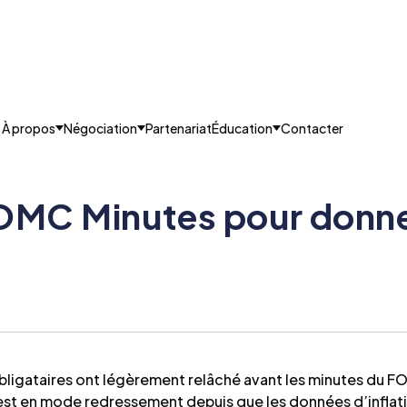
À propos
Négociation
Partenariat
Éducation
Contacter
OMC Minutes pour donner 
 obligataires ont légèrement relâché avant les minutes du F
x est en mode redressement depuis que les données d’inflat