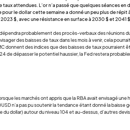
e taux attendues. L’or n’a passé que quelques séances en
our le dollar cette semaine a donné un peu plus de répit 
e 2023 $, avec une résistance en surface à 2030 $ et 2041 $
 dépendra probablement des procès-verbaux des réunions du F
ager des baisses de taux dans les mois à venir, cela pourrait f
MC donnent des indices que des baisses de taux pourraient êt
024 de dépasser le potentiel haussier, la Fed restera probab
que les marchés ont appris que la RBA avait envisagé une hau
SD n’a pas pu soutenir la tendance étant donné la baisse géné
e du dollar) autour du niveau 104 et au-dessus, d’autres devis