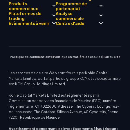
Produits
Programme de
Conformité réglementaire
commerciaux
partenariat
Mentor
AI
À propos de
Centre de signalisation
Plateformes de
Analyse
L'équipe
Drift
commerciale KCM
Forex
trading
Présentation du
commerciale
Philosophie d'entreprise
Calendrier économique
Métaux précieux
programme Broker
Évènements à venir
Centre d'aide
Actualités de l'entreprise
Assistance EA pour MT4
Énergies
MetaTrader 4
Équipe d'analystes de
Galerie vidéo
Calculateur de trading
Indices boursiers
MetaTrader 5
marché
Prochains séminaires
Centre d'enseignement
CFD sur actions
| WebTrader
Avis commerciaux
Nous contacter
Actualités du marché
Politique de confidentialité
Politique en matière de cookies
Plan du site
Les services de ce site Web sont fournis par Kohle Capital
Markets Limited, qui fait partie du groupe KCM et sa société mère
est KCM Group Holdings Limited.
Kohle Capital Markets Limited est réglementée par la
Commission des services financiers de Maurice (FSC), numéro
réglementaire : C117022600. Adresse : The Cyberati Lounge, rez-
de-chaussée, The Catalyst, Silicon Avenue, 40 Cybercity, Ebene
72201, République de Maurice.
Avertissement concernant les investissements à haut risque :