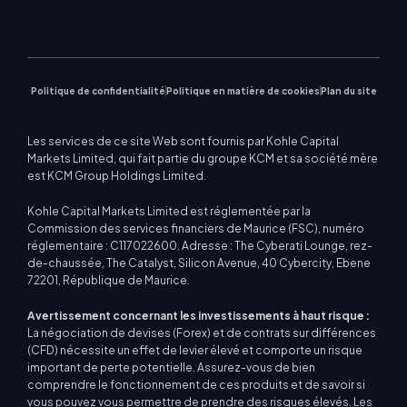
Galerie vidéo
Calculateur de trading
Indices boursiers
MetaTrader 5
marché
Prochains séminaires
Centre d'enseignement
CFD sur actions
| WebTrader
Avis commerciaux
Nous contacter
Actualités du marché
Politique de confidentialité
Politique en matière de cookies
Plan du site
Les services de ce site Web sont fournis par Kohle Capital
Markets Limited, qui fait partie du groupe KCM et sa société mère
est KCM Group Holdings Limited.
Kohle Capital Markets Limited est réglementée par la
Commission des services financiers de Maurice (FSC), numéro
réglementaire : C117022600. Adresse : The Cyberati Lounge, rez-
de-chaussée, The Catalyst, Silicon Avenue, 40 Cybercity, Ebene
72201, République de Maurice.
Avertissement concernant les investissements à haut risque :
La négociation de devises (Forex) et de contrats sur différences
(CFD) nécessite un effet de levier élevé et comporte un risque
important de perte potentielle. Assurez-vous de bien
comprendre le fonctionnement de ces produits et de savoir si
vous pouvez vous permettre de prendre des risques élevés. Les