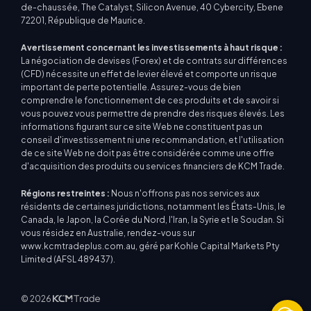
de-chaussée, The Catalyst, Silicon Avenue, 40 Cybercity, Ebene
72201, République de Maurice.
Avertissement concernant les investissements à haut risque :
La négociation de devises (Forex) et de contrats sur différences
(CFD) nécessite un effet de levier élevé et comporte un risque
important de perte potentielle. Assurez-vous de bien
comprendre le fonctionnement de ces produits et de savoir si
vous pouvez vous permettre de prendre des risques élevés. Les
informations figurant sur ce site Web ne constituent pas un
conseil d'investissement ni une recommandation, et l'utilisation
de ce site Web ne doit pas être considérée comme une offre
d'acquisition des produits ou services financiers de KCM Trade.
Régions restreintes :
Nous n'offrons pas nos services aux
résidents de certaines juridictions, notamment les États-Unis, le
Canada, le Japon, la Corée du Nord, l'Iran, la Syrie et le Soudan. Si
vous résidez en Australie, rendez-vous sur
www.kcmtradeplus.com.au, géré par Kohle Capital Markets Pty
Limited (AFSL 489437).
© 2026