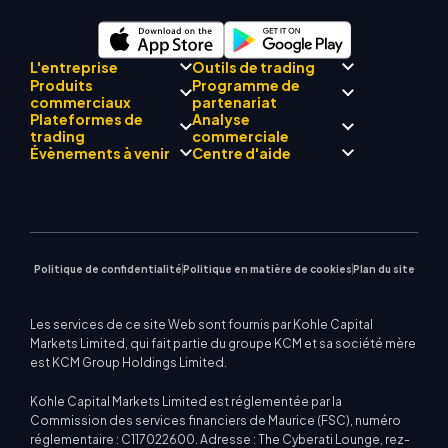
L'entreprise
Outils de trading
Produits
Programme de
Conformité réglementaire
commerciaux
partenariat
Mentor
AI
À propos de
Centre de signalisation
Plateformes de
Analyse
L'équipe
Drift
commerciale KCM
Forex
trading
Présentation du
commerciale
Philosophie d'entreprise
Calendrier économique
Métaux précieux
programme Broker
Évènements à venir
Centre d'aide
Actualités de l'entreprise
Assistance EA pour MT4
Énergies
MetaTrader 4
Équipe d'analystes de
Galerie vidéo
Calculateur de trading
Indices boursiers
MetaTrader 5
marché
Prochains séminaires
Centre d'enseignement
CFD sur actions
| WebTrader
Avis commerciaux
Nous contacter
Actualités du marché
Politique de confidentialité
Politique en matière de cookies
Plan du site
Les services de ce site Web sont fournis par Kohle Capital
Markets Limited, qui fait partie du groupe KCM et sa société mère
est KCM Group Holdings Limited.
Kohle Capital Markets Limited est réglementée par la
Commission des services financiers de Maurice (FSC), numéro
réglementaire : C117022600. Adresse : The Cyberati Lounge, rez-