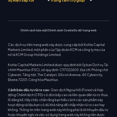
Sự kiện sắp tới
Trung tâm trợ giúp
Triết lý công ty
Lịch kinh tế
Năng lượng
giới
MetaTrader 4
Nhóm phân tích thị trường
Tin công ty
Hỗ trợ EA cho MT4
Chỉ số vốn chủ sở hữu
MetaTrader 5
Hội thảo sắp tới
Trung tâm giáo dục
Bộ sưu tập video
Máy tính giao dịch
CFD cổ phiếu
WebTrader
Thông báo thương mại
Liên hệ với chúng tôi
Tin thị trường
Chính sách bảo mật
Chính sách Cookie
Sơ đồ trang web
Các dịch vụ trên trang web này được cung cấp bởi Kohle Capital
Markets Limited, một phần của Tập đoàn KCM và công ty mẹ của
nó là KCM Group Holdings Limited.
Kohle Capital Markets Limited được quy định bởi Ủy ban Dịch vụ Tài
chính Mauritius (FSC), số quy định: C117022600. Địa chỉ: Phòng chờ
Cyberati, Tầng trệt, The Catalyst, Silicon Avenue, 40 Cybercity,
Ebene 72201, Cộng hòa Mauritius.
Cảnh báo đầu tư rủi ro cao:
Giao dịch Ngoại hối (Forex) và Hợp
đồng Chênh lệch (CFD) có đòn bẩy cao và liên quan đến rủi ro thua
lỗ đáng kể. Hãy chắc chắn rằng bạn hiểu cách các sản phẩm này
hoạt động và liệu bạn có đủ khả năng để chấp nhận rủi ro cao hay
không. Thông tin trên trang web này không phải là lời khuyên đầu tư
hoặc khuyến nghị và việc sử dụng trang web này không nên được