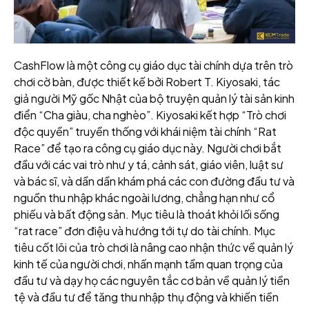
CashFlow là một công cụ giáo dục tài chính dựa trên trò
chơi cờ bàn, được thiết kế bởi Robert T. Kiyosaki, tác
giả người Mỹ gốc Nhật của bộ truyện quản lý tài sản kinh
điển “Cha giàu, cha nghèo”. Kiyosaki kết hợp “Trò chơi
độc quyền” truyền thống với khái niệm tài chính “Rat
Race” để tạo ra công cụ giáo dục này. Người chơi bắt
đầu với các vai trò như y tá, cảnh sát, giáo viên, luật sư
và bác sĩ, và dần dần khám phá các con đường đầu tư và
nguồn thu nhập khác ngoài lương, chẳng hạn như cổ
phiếu và bất động sản. Mục tiêu là thoát khỏi lối sống
“rat race” đơn điệu và hướng tới tự do tài chính. Mục
tiêu cốt lõi của trò chơi là nâng cao nhận thức về quản lý
kinh tế của người chơi, nhấn mạnh tầm quan trọng của
đầu tư và dạy họ các nguyên tắc cơ bản về quản lý tiền
tệ và đầu tư để tăng thu nhập thụ động và khiến tiền