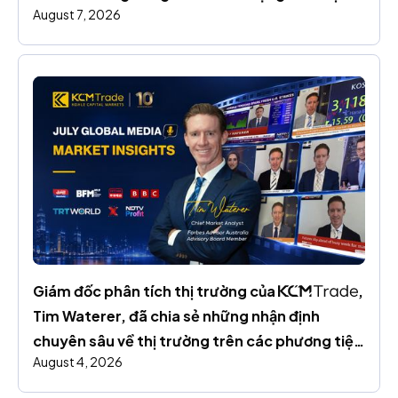
August 7, 2026
trường toàn cầu
Giám đốc phân tích thị trường của 
, 
Tim Waterer, đã chia sẻ những nhận định 
chuyên sâu về thị trường trên các phương tiện 
August 4, 2026
truyền thông toàn cầu trong suốt tháng 7.