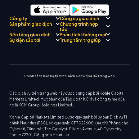
Công ty
Công cụ giao dịch
Chương trình hợp
Sản phẩm giao dịch
Tuân thủ quy định
tác
Cố vấn AI thương mại KCM
Giới thiệu về
Trung tâm tín hiệu thương
Nền tảng giao dịch
Phân tích thương mại
Forex
Đội
Drift
mại KCM
Kim loại quý
Giới thiệu Chương trình môi
Sự kiện sắp tới
Trung tâm trợ giúp
Triết lý công ty
Lịch kinh tế
Năng lượng
giới
MetaTrader 4
Nhóm phân tích thị trường
Tin công ty
Hỗ trợ EA cho MT4
Chỉ số vốn chủ sở hữu
MetaTrader 5
Hội thảo sắp tới
Trung tâm giáo dục
Bộ sưu tập video
Máy tính giao dịch
CFD cổ phiếu
WebTrader
Thông báo thương mại
Liên hệ với chúng tôi
Tin thị trường
Chính sách bảo mật
Chính sách Cookie
Sơ đồ trang web
Các dịch vụ trên trang web này được cung cấp bởi Kohle Capital
Markets Limited, một phần của Tập đoàn KCM và công ty mẹ của
nó là KCM Group Holdings Limited.
Kohle Capital Markets Limited được quy định bởi Ủy ban Dịch vụ Tài
chính Mauritius (FSC), số quy định: C117022600. Địa chỉ: Phòng chờ
Cyberati, Tầng trệt, The Catalyst, Silicon Avenue, 40 Cybercity,
Ebene 72201, Cộng hòa Mauritius.