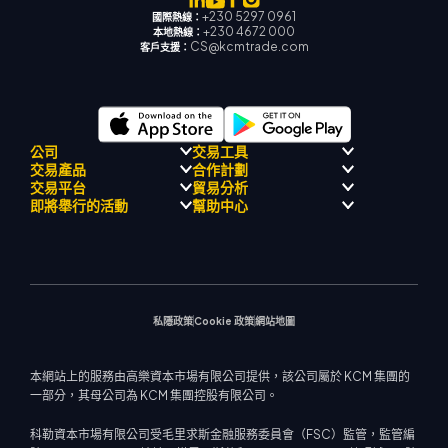
+230 5297 0961
國際熱線：
+230 4672 000
本地熱線：
CS@kcmtrade.com
客戶支援：
公司
交易工具
交易產品
合作計劃
監理合規性
人工智能導師
交易平台
貿易分析
關於
信號中心
外匯
介紹經紀人計劃
即將舉行的活動
幫助中心
飄移隊
經濟日曆
貴金屬
MetaTrader 4
市場分析團隊
公司理念
MT4 EA 支援
能源與大宗商品
MetaTrader 5
即將舉行研討會
熱門問題
公司新聞
交易計算器
股票指數
網路終端
交易通知
聯絡我們
影片庫
股票差價合約
市場新聞
私隱政策
Cookie 政策
網站地圖
本網站上的服務由高樂資本市場有限公司提供，該公司屬於 KCM 集團的
一部分，其母公司為 KCM 集團控股有限公司。
科勒資本市場有限公司受毛里求斯金融服務委員會（FSC）監管，監管編