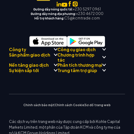
+230 5297 0961
Đường dây nóng quốc tế:
+230 4672 000
Đường dây nóng địa phương:
CS@kcmtrade.com
Hỗ trợ khách hàng:
Công ty
Công cụ giao dịch
Chương trình hợp
Sản phẩm giao dịch
Tuân thủ quy định
tác
Cố vấn AI thương mại KCM
Giới thiệu về
Trung tâm tín hiệu thương
Nền tảng giao dịch
Phân tích thương mại
Forex
Đội
Drift
mại KCM
Kim loại quý
Giới thiệu Chương trình môi
Sự kiện sắp tới
Trung tâm trợ giúp
Triết lý công ty
Lịch kinh tế
Năng lượng
giới
MetaTrader 4
Nhóm phân tích thị trường
Tin công ty
Hỗ trợ EA cho MT4
Chỉ số vốn chủ sở hữu
MetaTrader 5
Hội thảo sắp tới
Trung tâm giáo dục
Bộ sưu tập video
Máy tính giao dịch
CFD cổ phiếu
WebTrader
Thông báo thương mại
Liên hệ với chúng tôi
Tin thị trường
Chính sách bảo mật
Chính sách Cookie
Sơ đồ trang web
Các dịch vụ trên trang web này được cung cấp bởi Kohle Capital
Markets Limited, một phần của Tập đoàn KCM và công ty mẹ của
nó là KCM Group Holdings Limited.