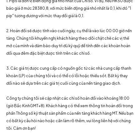
1. Pips là đơn vị biến động giá nhỏ nhất của Chỉ số. Ví dụ, nếu HK50 được
báo giá ở mức 28380,8, với mức biến động giá nhỏ nhất là 0,1, khi đó "1
pip" tương đương với mức thay đổi giá là 0,1.
2. Hoán đổi sẽ được tính vào cuối ngày, cụ thể là vào lúc 00:00 giờ nền
tảng. Chúng tôi khuyến nghị khách hàng theo dõi chặt chẽ các vị thế
mở của mình và đảm bảo duy trì đủ ký quỹ để tính đến các khoản hoán
đổi qua đêm đặc biệt được tính trên các chỉ số.
3. Các giá trị được cung cấp có nguồn gốc từ các nhà cung cấp thanh
khoản (LP) của chúng tôi và có thể có lỗi hoặc thiếu sót. Bất kỳ thay
đổi nào sẽ dựa trên các giá trị cuối cùng của nền tảng giao dịch.
Công ty chúng tôi sẽ cập nhật các chỉ số hoán đổi vào khoảng 18:00
(giờ Bắc KinhGMT+8). Khách hàng có thể xem thông tin hoán đổi trong
phần Thông số kỹ thuật sản phẩm của nền tảng khách hàng MT. Nếu bạn
có bất kỳ câu hỏi nào hoặc cần làm rõ thêm, vui lòng liên hệ với chúng
tôi. Cảm ơn bạn!