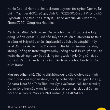
Kohle Capital Markets Limited được quy định bởi Ủy ban Dịch vụ Tài
chính Mauritius (FSC), số quy định: C117022600. Địa chỉ: Phòng chờ
Cyberati, Tầng trệt, The Catalyst, Silicon Avenue, 40 Cybercity,
Ebene 72201, Cộng hòa Mauritius.
Cảnh báo đầu tư rủi ro cao:
Giao dịch Ngoại hối (Forex) và Hợp
đồng Chênh lệch (CFD) có đòn bẩy cao và liên quan đến rủi ro thua
lỗ đáng kể. Hãy chắc chắn rằng bạn hiểu cách các sản phẩm này
hoạt động và liệu bạn có đủ khả năng để chấp nhận rủi ro cao hay
không. Thông tin trên trang web này không phải là lời khuyên đầu tư
hoặc khuyến nghị và việc sử dụng trang web này không nên được
coi là lời đề nghị mua lại các sản phẩm hoặc dịch vụ tài chính của
KCM Trade.
Khu vực bị hạn chế:
Chúng tôi không cung cấp dịch vụ của mình
cho cư dân của một số khu vực pháp lý nhất định, bao gồm Hoa Kỳ,
Canada, Nhật Bản, Triều Tiên, Iran, Syria và Sudan. Nếu bạn cư trú tại
Úc, vui lòng truy cập www.kcmtradeplus.com.au, được điều hành
bởi Kohle Capital Markets Pty Limited (AFSL 489437).
© 2026