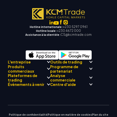
+230 5297 0961
Hotline internationale :
+230 4672 000
Hotline locale :
CS@kcmtrade.com
Assistance à la clientèle :
L'entreprise
Outils de trading
Produits
Programme de
Conformité réglementaire
commerciaux
partenariat
Mentor
AI
À propos de
Centre de signalisation
Plateformes de
Analyse
L'équipe
Drift
commerciale KCM
Forex
trading
Présentation du
commerciale
Philosophie d'entreprise
Calendrier économique
Métaux précieux
programme Broker
Évènements à venir
Centre d'aide
Actualités de l'entreprise
Assistance EA pour MT4
Énergies
MetaTrader 4
Équipe d'analystes de
Galerie vidéo
Calculateur de trading
Indices boursiers
MetaTrader 5
marché
Prochains séminaires
Centre d'enseignement
CFD sur actions
| WebTrader
Avis commerciaux
Nous contacter
Actualités du marché
Politique de confidentialité
Politique en matière de cookies
Plan du site