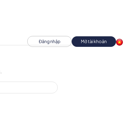
Đăng nhập
Mở tài khoản
.