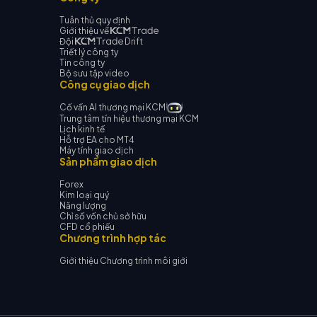
Tuân thủ quy định
Giới thiệu về
Đội
Drift
Triết lý công ty
Tin công ty
Bộ sưu tập video
Công cụ giao dịch
Cố vấn AI thương mại KCM
Trung tâm tín hiệu thương mại KCM
Lịch kinh tế
Hỗ trợ EA cho MT4
Máy tính giao dịch
Sản phẩm giao dịch
Forex
Kim loại quý
Năng lượng
Chỉ số vốn chủ sở hữu
CFD cổ phiếu
Chương trình hợp tác
Giới thiệu Chương trình môi giới