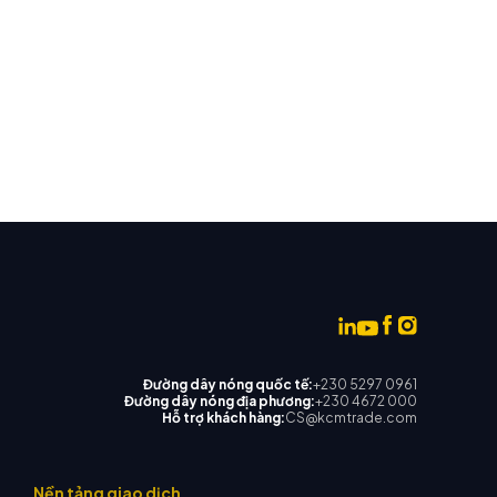
Đường dây nóng quốc tế:
+230 5297 0961
Đường dây nóng địa phương:
+230 4672 000
Hỗ trợ khách hàng:
CS@kcmtrade.com
Nền tảng giao dịch