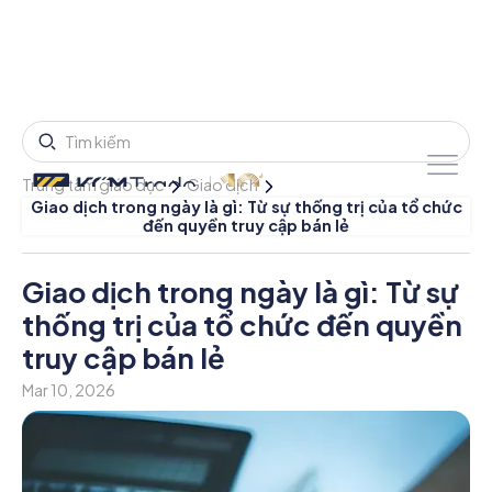
Trung tâm giáo dục
Giao dịch
Giao dịch trong ngày là gì: Từ sự thống trị của tổ chức
đến quyền truy cập bán lẻ
Giao dịch trong ngày là gì: Từ sự
thống trị của tổ chức đến quyền
truy cập bán lẻ
Mar 10, 2026