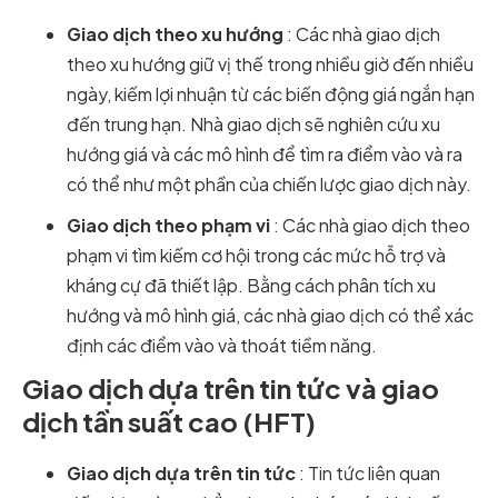
Giao dịch theo xu hướng
: Các nhà giao dịch
theo xu hướng giữ vị thế trong nhiều giờ đến nhiều
ngày, kiếm lợi nhuận từ các biến động giá ngắn hạn
đến trung hạn. Nhà giao dịch sẽ nghiên cứu xu
hướng giá và các mô hình để tìm ra điểm vào và ra
có thể như một phần của chiến lược giao dịch này.
Giao dịch theo phạm vi
: Các nhà giao dịch theo
phạm vi tìm kiếm cơ hội trong các mức hỗ trợ và
kháng cự đã thiết lập. Bằng cách phân tích xu
hướng và mô hình giá, các nhà giao dịch có thể xác
định các điểm vào và thoát tiềm năng.
Giao dịch dựa trên tin tức và giao
dịch tần suất cao (HFT)
Giao dịch dựa trên tin tức
: Tin tức liên quan