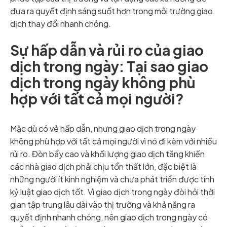
đưa ra quyết định sáng suốt hơn trong môi trường giao
dịch thay đổi nhanh chóng.
Sự hấp dẫn và rủi ro của giao
dịch trong ngày: Tại sao giao
dịch trong ngày không phù
hợp với tất cả mọi người?
Mặc dù có vẻ hấp dẫn, nhưng giao dịch trong ngày
không phù hợp với tất cả mọi người vì nó đi kèm với nhiều
rủi ro. Đòn bẩy cao và khối lượng giao dịch tăng khiến
các nhà giao dịch phải chịu tổn thất lớn, đặc biệt là
những người ít kinh nghiệm và chưa phát triển được tính
kỷ luật giao dịch tốt. Vì giao dịch trong ngày đòi hỏi thời
gian tập trung lâu dài vào thị trường và khả năng ra
quyết định nhanh chóng, nên giao dịch trong ngày có