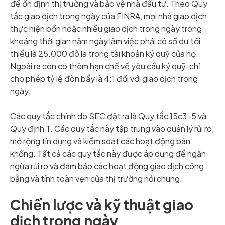
đề ổn định thị trường và bảo vệ nhà đầu tư. Theo Quy
tắc giao dịch trong ngày của FINRA, mọi nhà giao dịch
thực hiện bốn hoặc nhiều giao dịch trong ngày trong
khoảng thời gian năm ngày làm việc phải có số dư tối
thiểu là 25.000 đô la trong tài khoản ký quỹ của họ.
Ngoài ra còn có thêm hạn chế về yêu cầu ký quỹ, chỉ
cho phép tỷ lệ đòn bẩy là 4:1 đối với giao dịch trong
ngày.
Các quy tắc chính do SEC đặt ra là Quy tắc 15c3-5 và
Quy định T. Các quy tắc này tập trung vào quản lý rủi ro,
mở rộng tín dụng và kiểm soát các hoạt động bán
khống. Tất cả các quy tắc này được áp dụng để ngăn
ngừa rủi ro và đảm bảo các hoạt động giao dịch công
bằng và tính toàn vẹn của thị trường nói chung.
Chiến lược và kỹ thuật giao
dịch trong ngày