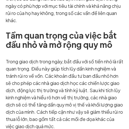
ngày có phù hợp với mục tiêu tài chính và khả năng chịu
rủi ro của họ hay không, trong số các vấn đề liên quan
khác.
Tầm quan trọng của việc bắt
đầu nhỏ và mở rộng quy mô
Trong giao dịch trong ngày, bắt đầu với số tiền nhỏ là rất
quan trọng. Điều này giúp tích lũy dần kinh nghiệm và
tránh rủi ro về vốn. Các khoản đầu tư ban đầu nhỏ hơn
sẽ cho phép các nhà giao dịch học các chiến lược giao
dịch, động lực thị trường và tính kỷ luật. Sau khi tích lũy
kinh nghiệm và hiểu rõ hơn về thị trường, các nhà giao
dịch sẽ có thể tăng dần quy mô vị thế và khối lượng giao
dịch của mình. Cách tiếp cận như vậy sẽ giảm thiểu rủi ro
thua lỗ lớn, bao gồm tất cả các mối đe dọa khác của
việc giao dịch quá mức.