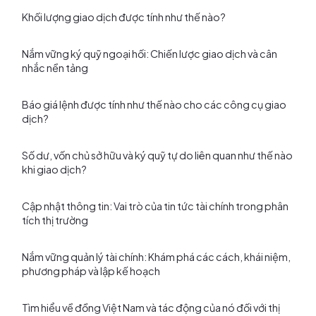
Khối lượng giao dịch được tính như thế nào?
Nắm vững ký quỹ ngoại hối: Chiến lược giao dịch và cân
nhắc nền tảng
Báo giá lệnh được tính như thế nào cho các công cụ giao
dịch?
Số dư, vốn chủ sở hữu và ký quỹ tự do liên quan như thế nào
khi giao dịch?
Cập nhật thông tin: Vai trò của tin tức tài chính trong phân
tích thị trường
Nắm vững quản lý tài chính: Khám phá các cách, khái niệm,
phương pháp và lập kế hoạch
Tìm hiểu về đồng Việt Nam và tác động của nó đối với thị