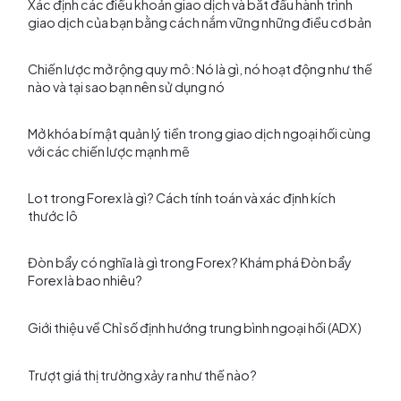
Xác định các điều khoản giao dịch và bắt đầu hành trình
giao dịch của bạn bằng cách nắm vững những điều cơ bản
Chiến lược mở rộng quy mô: Nó là gì, nó hoạt động như thế
nào và tại sao bạn nên sử dụng nó
Mở khóa bí mật quản lý tiền trong giao dịch ngoại hối cùng
với các chiến lược mạnh mẽ
Lot trong Forex là gì? Cách tính toán và xác định kích
thước lô
Đòn bẩy có nghĩa là gì trong Forex? Khám phá Đòn bẩy
Forex là bao nhiêu?
Giới thiệu về Chỉ số định hướng trung bình ngoại hối (ADX)
Trượt giá thị trường xảy ra như thế nào?