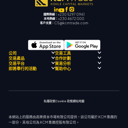
+230 5297 0961
國際熱線：
+230 4672 000
本地熱線：
CS@kcmtrade.com
客戶支援：
公司
交易工具
交易產品
合作計劃
監理合規性
人工智能導
交易平台
貿易分析
關於
師
外匯
介紹經紀人計劃
即將舉行的活動
幫助中心
飄移隊
信號中心
貴金屬
MetaTrader 4
市場分析團隊
公司理念
經濟日曆
能源與大宗商品
MetaTrader 5
即將舉行研討會
熱門問題
公司新聞
MT4 EA 支援
股票指數
網路終端
交易通知
聯絡我們
影片庫
交易計算器
股票差價合約
市場新聞
私隱政策
Cookie 政策
網站地圖
本網站上的服務由高樂資本市場有限公司提供，該公司屬於 KCM 集團的
一部分，其母公司為 KCM 集團控股有限公司。