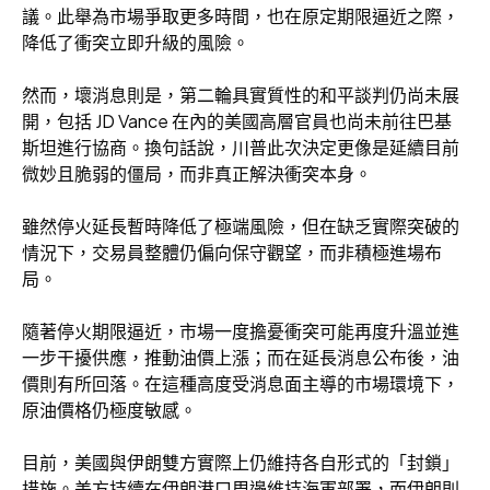
議。此舉為市場爭取更多時間，也在原定期限逼近之際，
降低了衝突立即升級的風險。
然而，壞消息則是，第二輪具實質性的和平談判仍尚未展
開，包括 JD Vance 在內的美國高層官員也尚未前往巴基
斯坦進行協商。換句話說，川普此次決定更像是延續目前
微妙且脆弱的僵局，而非真正解決衝突本身。
雖然停火延長暫時降低了極端風險，但在缺乏實際突破的
情況下，交易員整體仍偏向保守觀望，而非積極進場布
局。
隨著停火期限逼近，市場一度擔憂衝突可能再度升溫並進
一步干擾供應，推動油價上漲；而在延長消息公布後，油
價則有所回落。在這種高度受消息面主導的市場環境下，
原油價格仍極度敏感。
目前，美國與伊朗雙方實際上仍維持各自形式的「封鎖」
措施。美方持續在伊朗港口周邊維持海軍部署，而伊朗則