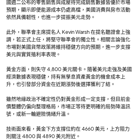
國週二公布的零售銷售與成屋待完成銷售數據皆優於市場
預期，顯示即便能源成本仍處高檔，美國消費與房市活動
依然具備韌性，也進一步提振美元走勢。
此外，聯準會主席提名人 Kevin Warsh 在提名聽證會上強
調，若正式上任，將堅守聯準會的獨立性。相關言論強化
市場對美國貨幣政策將維持穩健方向的預期，進一步支撐
美元與實質殖利率表現。
黃金方面，則失守 4,800 美元關卡。隨著美元走強及美國
經濟數據表現穩健，持有無孳息資產黃金的機會成本上
升，也引發部分資金在近期漲勢後選擇獲利了結。
雖然地緣政治不確定性仍對黃金形成一定支撐，但目前金
價整體仍偏向整理格局，市場正等待更明確的局勢降溫訊
號，或新一輪避險情緒升溫。
技術面來看，黃金下方支撐位約在 4660 美元，上方阻力
則關注 4800 與 4890 美元附近。