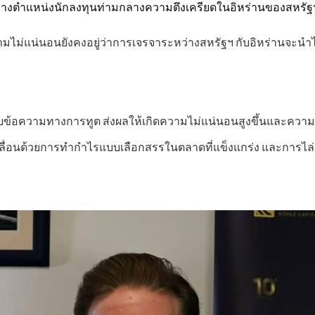
ารวางตําแหน่งนักลงทุนท่ามกลางความตึงเครียดในอิหร่านของสหรัฐ
่แน่นอนยังคงอยู่ว่าการเจรจาระหว่างสหรัฐฯ กับอิหร่านจะนําไปสู่
บข้อความทางการทูต ส่งผลให้เกิดความไม่แน่นอนสูงขึ้นและความเ
ลื่อนด้วยการทํากําไรแบบเลือกสรรในตลาดที่แข็งแกร่ง และการไล่