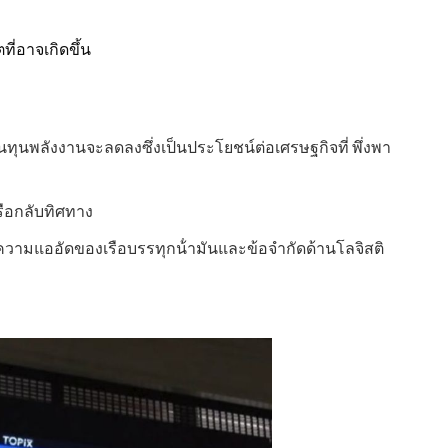
ี่อาจเกิดขึ้น
นทุนพลังงานจะลดลงซึ่งเป็นประโยชน์ต่อเศรษฐกิจที่ พึ่งพา
หรือกลับทิศทาง
ามแออัดของเรือบรรทุกน้ํามันและข้อจํากัดด้านโลจิสติ