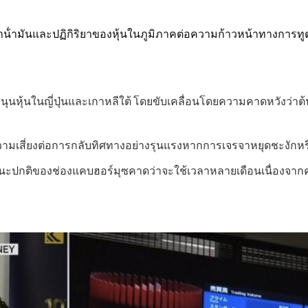
น้ํามันและปฏิกิริยาของหุ้นในภูมิภาคต่อความก้าวหน้าทางการทูตท
สนุนหุ้นในญี่ปุ่นและเกาหลีใต้ โดยขับเคลื่อนโดยความคาดหวังว่าต้
่มความเสี่ยงต่อการกลับทิศทางอย่างรุนแรงหากการเจรจาหยุดชะงัก
ะปกติของช่องแคบฮอร์มุซคาดว่าจะใช้เวลาหลายเดือนเนื่องจากคว