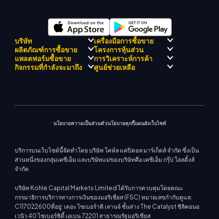
บริษัท
เครื่องมือการซื้อขาย
ผลิตภัณฑ์การซื้อขาย
โครงการหุ้นส่วน
การปฏิบัติตามกฎระเบียบ
KCM เทรด AI ที่ปรึกษา
แพลตฟอร์มซื้อขาย
การวิเคราะห์การค้า
เกี่ยวกับ KCM เทรด
ศูนย์สัญญาณเทรด เคซีเอ็ม
Forex
แนะนำโปรแกรมโบรกเกอร์
กิจกรรมที่กำลังจะมาถึง
ศูนย์ช่วยเหลือ
ทีมดริฟท์เทรด เคซีเอ็ม
ปฏิทินเศรษฐกิ
โลหะมีค่า
เมตาเทรเดอร์ 4
ทีมนักวิเคราะห์ตลาด
ปรัชญาบริษัท
การสนับสนุน EA สำหรับ MT4
พลังงาน
เมตาเทรเดอร์ 5
สัมมนาที่จะเกิดขึ้น
ศูนย์การศึกษา
ข่าวบริษัท
เครื่องคำนวณการซื้อขาย
ดัชนีหุ้น
KCM เทรดเว็บเทรดเดอร์
ประกาศการค้า
ติดต่อเรา
แกลเลอรีวิดีโอ
CFD หุ้น
ข่าวตลาด
นโยบายความเป็นส่วนตัว
นโยบายคุกกี้
แผนผังเว็บไซต์
บริการบนเว็บไซต์นี้จัดทำโดย บริษัท โคห์ล แคปิตอล มาร์เก็ตส์ จำกัด ซึ่งเป็น
ส่วนหนึ่งของกลุ่มเคซีเอ็ม และบริษัทแม่ของบริษัทคือ เคซีเอ็ม กรุ๊ป โฮลดิ้งส์
จำกัด
บริษัท Kohle Capital Markets Limited ได้รับการควบคุมโดยคณะ
กรรมาธิการบริการทางการเงินของมอริเชียส (FSC) หมายเลขกำกับดูแล:
C117022600ที่อยู่: เดอะ ไซเบอร์าติ เลานจ์ ชั้นล่าง The Catalyst ซิลิคอนอ
เวนิว 40 ไซเบอร์ซิตี้ เอเบน 72201 สาธารณรัฐมอริเชียส