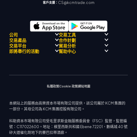
CS@kcmtrade.com
客戶支援：
公司
交易工具
交易產品
合作計劃
監理合規性
人工智能導師
交易平台
貿易分析
關於
信號中心
外匯
介紹經紀人計劃
即將舉行的活動
幫助中心
飄移隊
經濟日曆
貴金屬
MetaTrader 4
市場分析團隊
公司理念
MT4 EA 支援
能源與大宗商品
MetaTrader 5
即將舉行研討會
熱門問題
公司新聞
交易計算器
股票指數
網路終端
交易通知
聯絡我們
影片庫
股票差價合約
市場新聞
私隱政策
Cookie 政策
網站地圖
本網站上的服務由高樂資本市場有限公司提供，該公司屬於 KCM 集團的
一部分，其母公司為 KCM 集團控股有限公司。
科勒資本市場有限公司受毛里求斯金融服務委員會（FSC）監管，監管編
號：C117022600。地址：模里西斯共和國 Ebene 72201，數碼城 40 號
矽大道催化劑地下的賽巴拉蒂酒廊。