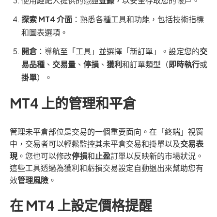
使用經紀人提供的憑證
登錄
，以安全存取您的帳戶。
探索 MT4 介面
：熟悉各種工具和功能，包括技術指標
和圖表選項。
開倉
：導航至「工具」並選擇「新訂單」。設定您的
交
易品種
、
交易量
、
停損
、
獲利
和訂單類型（
即時執行
或
掛單
）。
MT4 上的管理和平倉
管理未平倉部位是交易的一個重要面向。在「終端」視窗
中，交易者可以輕鬆監控其未平倉交易和掛單以及
交易表
現
。您也可以修改
停損
和
止盈
訂單以反映新的市場狀況。
這些工具透過為獲利和虧損交易設定自動退出來幫助您有
效
管理風險
。
在 MT4 上設定價格提醒