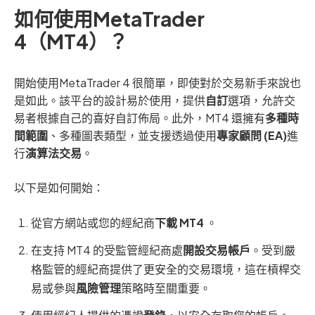
如何使用MetaTrader
4（MT4）？
開始使用MetaTrader 4 很簡單，即使對於交易新手來說也
是如此。該平台的設計易於使用，提供
自訂
選項，允許交
易者根據自己的喜好自訂佈局。此外，MT4 還擁有
多種時
間範圍
、多種圖表類型，並支援透過使用
專家顧問 (EA)
進
行
演算法交易
。
以下是如何開始：
從官方網站或您的經紀商
下載 MT4
。
在支持 MT4 的受監管經紀商處
開設交易帳戶
。受到嚴
格監管的經紀商提供了更安全的交易環境，這在槓桿交
易或參與
風險管理
策略時至關重要。