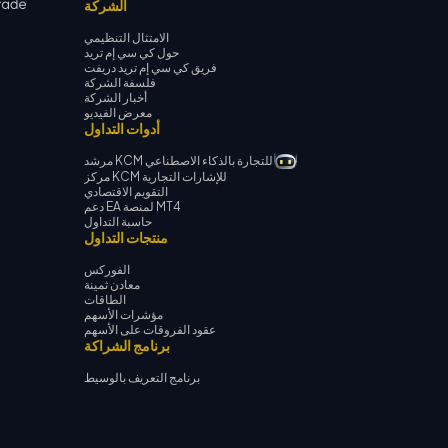
الشركة
الامتثال التنظيمي
حول كي سي إم تريد
فريق كي سي إم تريد دريفت
فلسفة الشركة
أخبار الشركة
معرض الفيديو
أدوات التداول
مرشد KCM للتجارة بالذكاء الاصطناعي
مركز KCM للإشارات التجارية
التقويم الاقتصادي
دعم EA لمنصة MT4
حاسبة التداول
منتجات التداول
الفوركس
معادن ثمينة
الطاقات
مؤشرات الأسهم
عقود الفروقات على الأسهم
برنامج الشراكة
برنامج التعريف بالوسيط