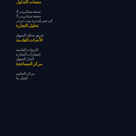
منصات التداول
منصة ميتاتريدر 4
منصة ميتاتريدر 5
كي سي إم تريد ويب تريدر
تحليل التجارة
فريق محلل السوق
الأحداث القادمة
الندوات القادمة
إشعارات التجارة
أخبار السوق
مركز المساعدة
مركز التعليم
اتصل بنا