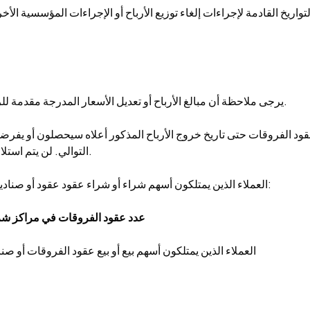
واريخ القادمة لإجراءات إلغاء توزيع الأرباح أو الإجراءات المؤسسية ال
يرجى ملاحظة أن مبالغ الأرباح أو تعديل الأسعار المدرجة مقدمة للرجوع إليها من قبل مزود السيولة فقط. هذه الأرقام قابلة للتغيير.
د الفروقات حتى تاريخ خروج الأرباح المذكور أعلاه سيحصلون أو يفرضون عليهم
التوالي. لن يتم استلام أو فرض الأرباح إذا اشتروا أو بيعوا في أو بعد تاريخ خروج الأرباح.
العملاء الذين يمتلكون أسهم شراء أو شراء عقود عقود أو صناديق تداول يمكنهم الحصول على توزيعات موزعة محسوبة كما يلي:
توزيعات الأرباح التي يجب استلامها = تم الإعلان عن الأرباح x عدد عقود الفروقات في مرا
العملاء الذين يمتلكون أسهم بيع أو بيع عقود الفروقات أو