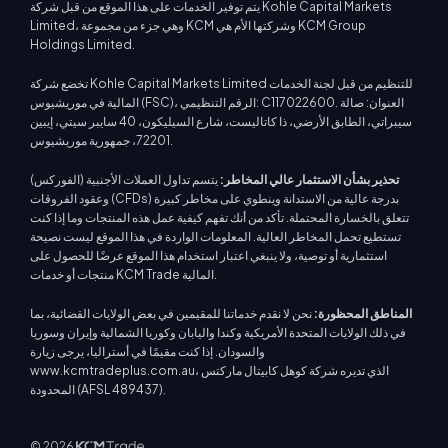
يتم توفير الخدمات على هذا الموقع من قبل شركة Kohle Capital Markets
Limited، وهي جزء من مجموعة KCM وشركتها الأم هي KCM Group
Holdings Limited.
تخضع شركة Kohle Capital Markets Limited للتنظيم من قبل لجنة الخدمات
المالية في موريشيوس (FSC)، الرقم التنظيمي: C117022600. العنوان: صالة
سيبراتي، الطابق الأرضي، ذا كاتاليست، شارع السيليكون، 40 سايبر سيتي، إيبين
72201، جمهورية موريشيوس.
تحذير بشأن الاستثمار عالي المخاطر:
يتسم تداول العملات الأجنبية (الفوركس)
وعقود الفروقات (CFDs) بدرجة عالية من الاستدانة وينطوي على مخاطر كبيرة
تتعلق بالخسارة المحتملة. تأكد من أنك تفهم كيفية عمل هذه المنتجات وما إذا كنت
تستطيع تحمل المخاطر العالية. المعلومات الواردة في هذا الموقع ليست نصيحة
استثمارية أو توصية، ولا ينبغي اعتبار استخدام هذا الموقع عرضًا للحصول على
منتجات أو خدمات KCM Trade المالية.
المناطق المحظورة:
نحن لا نقدم خدماتنا للمقيمين في بعض الولايات القضائية، بما
في ذلك الولايات المتحدة الأمريكية وكندا واليابان وكوريا الشمالية وإيران وسوريا
والسودان. إذا كنت مقيمًا في أستراليا، يرجى زيارة
www.kcmtradeplus.com.au، الذي تديره شركة كوهل كابيتال ماركتس
المحدودة (AFSL 489437).
© 2026