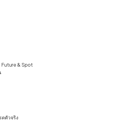
ก Future & Spot
น
รดตัวจริง