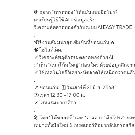
🎯 อยาก “เทรดทอง” ให้แม่นแบบมือโปร?
มาเรียนรู้วิธีใช้ AI + ข้อมูลจริง
วิเคราะห์ตลาดทองคำกับระบบ AI EASY TRADE
.
ฟรี! งานสัมมนาสุดเข้มข้นที่ขอนแก่น 🔥
🧠 ไฮไลต์เด็ด:
✅ วิเคราะห์พฤติกรรมตลาดทองด้วย AI
✅ เห็น “แนวโน้มใหญ่” ก่อนใคร ด้วยข้อมูลลึกจา
✅ ใช้เทคโนโลยีวิเคราะห์ตลาดให้เหนือกว่าคนอื่
.
📍 ขอนแก่น | 🗓️ วันเสาร์ที่ 21 มิ.ย. 2568
🕐 เวลา 12:30 - 17:00 น.
📌 โรงแรมบายาศิตา
.
🎤 โดย “โค้ชออดดี้” และ “อ.ฉลาด” มือโปรสายเท
เหมาะทั้งมือใหม่ & เทรดเดอร์ที่อยากอัปเกรดสกิล