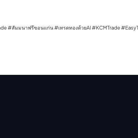
de #สัมมนาฟรีขอนแก่น #เทรดทองด้วยAI #KCMTrade #Eas