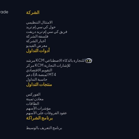
الشركة
الامتثال التنظيمي
حول كي سي إم تريد
فريق كي سي إم تريد دريفت
فلسفة الشركة
أخبار الشركة
معرض الفيديو
أدوات التداول
مرشد KCM للتجارة بالذكاء الاصطناعي
مركز KCM للإشارات التجارية
التقويم الاقتصادي
دعم EA لمنصة MT4
حاسبة التداول
منتجات التداول
الفوركس
معادن ثمينة
الطاقات
مؤشرات الأسهم
عقود الفروقات على الأسهم
برنامج الشراكة
برنامج التعريف بالوسيط