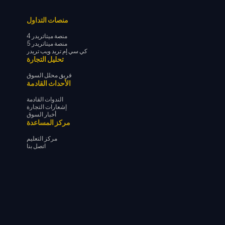
منصات التداول
منصة ميتاتريدر 4
منصة ميتاتريدر 5
كي سي إم تريد ويب تريدر
تحليل التجارة
فريق محلل السوق
الأحداث القادمة
الندوات القادمة
إشعارات التجارة
أخبار السوق
مركز المساعدة
مركز التعليم
اتصل بنا