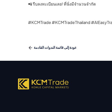
📲 รีบลงทะเบียนเลย! ที่นั่งมีจำนวนจำกัด
#KCMTrade #KCMTradeThailand #AIEasyTra
عودة إلى قائمة الندوات القادمة