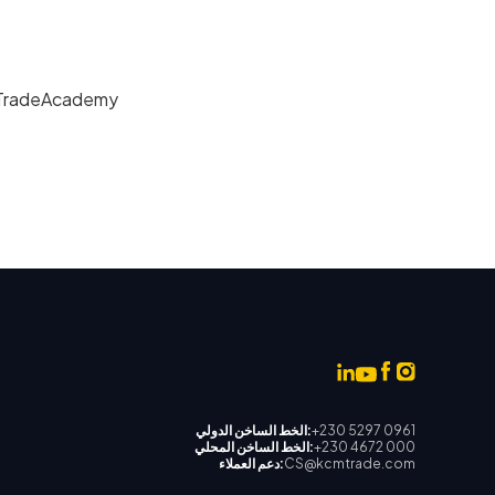
yTradeAcademy
+230 5297 0961
الخط الساخن الدولي:
+230 4672 000
الخط الساخن المحلي:
CS@kcmtrade.com
دعم العملاء: