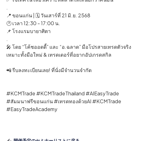
.
📍 ขอนแก่น | 🗓️ วันเสาร์ที่ 21 มิ.ย. 2568
🕐 เวลา 12:30 - 17:00 น.
📌 โรงแรมบายาศิตา
.
🎤 โดย “โค้ชออดดี้” และ “อ.ฉลาด” มือโปรสายเทรดตัวจริง
เหมาะทั้งมือใหม่ & เทรดเดอร์ที่อยากอัปเกรดสกิล
📲 รีบลงทะเบียนเลย! ที่นั่งมีจำนวนจำกัด
#KCMTrade #KCMTradeThailand #AIEasyTrade
#สัมมนาฟรีขอนแก่น #เทรดทองด้วยAI #KCMTrade
#EasyTradeAcademy
開催予定のセミナーリストに戻る