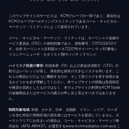
このウェブサイトのサービスは、KCMグループの一部であり、親会社は
KCMグループホールディングスリミテッドであるコーレ・キャピタル・
マーケッツ・リミテッドによって提供されています。
コーレ・キャピタル・マーケッツ・リミテッドは、モーリシャス金融サ
ービス委員会（FSC）の規制対象であり、規制番号：C117022600で
す。住所:モーリシャス共和国エベネ72201号サイバーシティ40番地シ
リコンアベニューザ・カタリスト1階サイバティラウンジ
ハイリスク投資の警告:
外国為替（FX）および差金決済取引（CFD）の
取引はレバレッジが高く、潜在的な損失の大きなリスクを伴います。こ
れらの商品がどのように機能するのか、そして高リスクを冒す余裕があ
るかどうかを必ず理解してください。本ウェブサイトの情報は投資助言
や推奨を目的としたものではなく、本ウェブサイトの利用をKCM Trade
の金融商品またはサービスの購入の申し出と見なすべきではありませ
ん。
制限対象地域:
米国、カナダ、日本、北朝鮮、イラン、シリア、スーダ
ンを含む特定の管轄区域の居住者にはサービスを提供していません。オ
ーストラリアにお住まいの場合は、コーレ・キャピタル・マーケッツ株
式会社（AFSL 489437）が運営するwww.kcmtradeplus.com.auをご