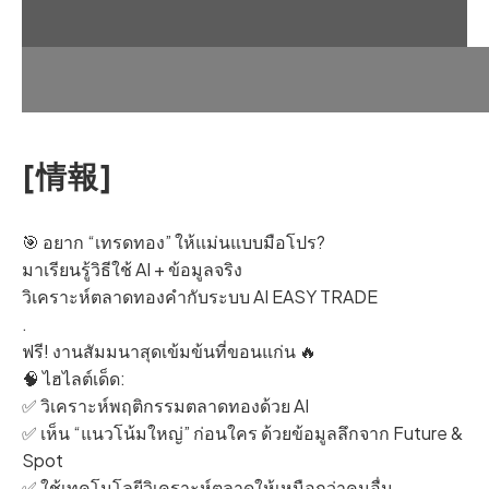
[情報]
🎯 อยาก “เทรดทอง” ให้แม่นแบบมือโปร?
มาเรียนรู้วิธีใช้ AI + ข้อมูลจริง
วิเคราะห์ตลาดทองคำกับระบบ AI EASY TRADE
.
ฟรี! งานสัมมนาสุดเข้มข้นที่ขอนแก่น 🔥
🧠 ไฮไลต์เด็ด:
✅ วิเคราะห์พฤติกรรมตลาดทองด้วย AI
✅ เห็น “แนวโน้มใหญ่” ก่อนใคร ด้วยข้อมูลลึกจาก Future &
Spot
✅ ใช้เทคโนโลยีวิเคราะห์ตลาดให้เหนือกว่าคนอื่น