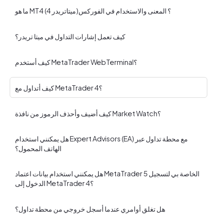
ما هو MT4 (ميتاتريدر 4)؟ المعنى والاستخدام في الفوركس
كيف تعمل إشارات التداول في ميتا تريدر؟
كيف أستخدم MetaTrader WebTerminal؟
كيف أتداول مع MetaTrader 4؟
كيف أضيف وأحذف الرموز من نافذة Market Watch؟
هل يمكنني استخدام Expert Advisors (EA) مع محطة تداول عبر
الهاتف المحمول؟
هل يمكنني استخدام بيانات اعتماد MetaTrader 5 الخاصة بي لتسجيل
الدخول إلى MetaTrader 4؟
هل تغلق أوامري عندما أسجل خروجي من محطة تداول؟