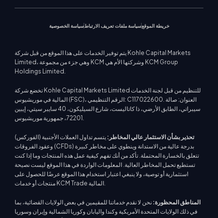
أخبار السوق
خريطة الموقع
سياسة ملفات تعريف الارتباط
سياسة الخصوصية
يتم توفير الخدمات على هذا الموقع من قبل شركة Kohle Capital Markets
Limited، وهي جزء من مجموعة KCM وشركتها الأم هي KCM Group
Holdings Limited.
تخضع شركة Kohle Capital Markets Limited للتنظيم من قبل لجنة الخدمات
المالية في موريشيوس (FSC)، الرقم التنظيمي: C117022600. العنوان: صالة
سيبراتي، الطابق الأرضي، ذا كاتاليست، شارع السيليكون، 40 سايبر سيتي، إيبين
72201، جمهورية موريشيوس.
تحذير بشأن الاستثمار عالي المخاطر:
يتسم تداول العملات الأجنبية (الفوركس)
وعقود الفروقات (CFDs) بدرجة عالية من الاستدانة وينطوي على مخاطر كبيرة
تتعلق بالخسارة المحتملة. تأكد من أنك تفهم كيفية عمل هذه المنتجات وما إذا كنت
تستطيع تحمل المخاطر العالية. المعلومات الواردة في هذا الموقع ليست نصيحة
استثمارية أو توصية، ولا ينبغي اعتبار استخدام هذا الموقع عرضًا للحصول على
منتجات أو خدمات KCM Trade المالية.
المناطق المحظورة:
نحن لا نقدم خدماتنا للمقيمين في بعض الولايات القضائية، بما
في ذلك الولايات المتحدة الأمريكية وكندا واليابان وكوريا الشمالية وإيران وسوريا