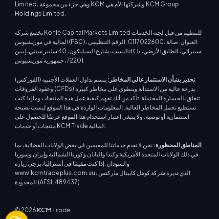
Limited، وهي جزء من مجموعة KCM وشركتها الأم هي KCM Group
Holdings Limited.
تخضع شركة Kohle Capital Markets Limited للتنظيم من قبل لجنة الخدمات
المالية في موريشيوس (FSC)، الرقم التنظيمي: C117022600. العنوان: صالة
سيبراتي، الطابق الأرضي، ذا كاتاليست، شارع السيليكون، 40 سايبر سيتي، إيبين
72201، جمهورية موريشيوس.
تحذير بشأن الاستثمار عالي المخاطر:
يتسم تداول العملات الأجنبية (الفوركس)
وعقود الفروقات (CFDs) بدرجة عالية من الاستدانة وينطوي على مخاطر كبيرة
تتعلق بالخسارة المحتملة. تأكد من أنك تفهم كيفية عمل هذه المنتجات وما إذا كنت
تستطيع تحمل المخاطر العالية. المعلومات الواردة في هذا الموقع ليست نصيحة
استثمارية أو توصية، ولا ينبغي اعتبار استخدام هذا الموقع عرضًا للحصول على
منتجات أو خدمات KCM Trade المالية.
المناطق المحظورة:
نحن لا نقدم خدماتنا للمقيمين في بعض الولايات القضائية، بما
في ذلك الولايات المتحدة الأمريكية وكندا واليابان وكوريا الشمالية وإيران وسوريا
والسودان. إذا كنت مقيمًا في أستراليا، يرجى زيارة
www.kcmtradeplus.com.au، الذي تديره شركة كوهل كابيتال ماركتس
المحدودة (AFSL 489437).
© 2026