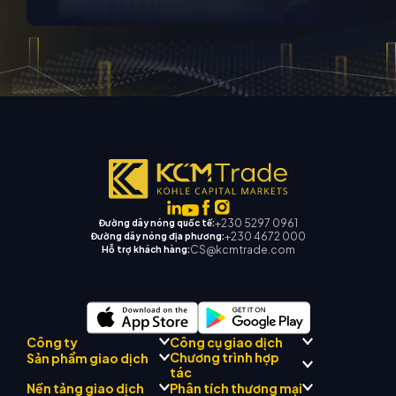
+230 5297 0961
Đường dây nóng quốc tế:
+230 4672 000
Đường dây nóng địa phương:
CS@kcmtrade.com
Hỗ trợ khách hàng:
Công ty
Công cụ giao dịch
Chương trình hợp
Sản phẩm giao dịch
Tuân thủ quy định
Cố vấn AI thương mại
tác
Giới thiệu về
KCM
Nền tảng giao dịch
Phân tích thương mại
Forex