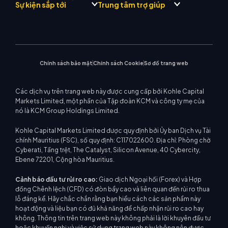
Đội
Drift
Trung tâm tín hiệu thương
Kim loại quý
Giới thiệu Chương trình môi
Sự kiện sắp tới
Trung tâm trợ giúp
Triết lý công ty
mại KCM
Năng lượng
giới
MetaTrader 4
Nhóm phân tích thị trường
Tin công ty
Lịch kinh tế
Chỉ số vốn chủ sở hữu
MetaTrader 5
Hội thảo sắp tới
Trung tâm giáo dục
Bộ sưu tập video
Hỗ trợ EA cho MT4
CFD cổ phiếu
WebTrader
Thông báo thương mại
Liên hệ với chúng tôi
Máy tính giao dịch
Tin thị trường
Chính sách bảo mật
Chính sách Cookie
Sơ đồ trang web
Các dịch vụ trên trang web này được cung cấp bởi Kohle Capital
Markets Limited, một phần của Tập đoàn KCM và công ty mẹ của
nó là KCM Group Holdings Limited.
Kohle Capital Markets Limited được quy định bởi Ủy ban Dịch vụ Tài
chính Mauritius (FSC), số quy định: C117022600. Địa chỉ: Phòng chờ
Cyberati, Tầng trệt, The Catalyst, Silicon Avenue, 40 Cybercity,
Ebene 72201, Cộng hòa Mauritius.
Cảnh báo đầu tư rủi ro cao:
Giao dịch Ngoại hối (Forex) và Hợp
đồng Chênh lệch (CFD) có đòn bẩy cao và liên quan đến rủi ro thua
lỗ đáng kể. Hãy chắc chắn rằng bạn hiểu cách các sản phẩm này
hoạt động và liệu bạn có đủ khả năng để chấp nhận rủi ro cao hay
không. Thông tin trên trang web này không phải là lời khuyên đầu tư
hoặc khuyến nghị và việc sử dụng trang web này không nên được