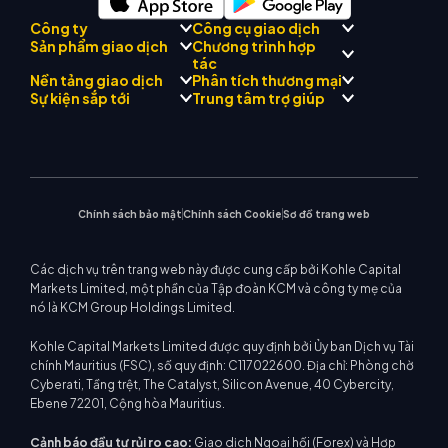
Công ty
Công cụ giao dịch
Chương trình hợp
Sản phẩm giao dịch
Tuân thủ quy định
tác
Cố vấn AI thương mại KCM
Giới thiệu về
Trung tâm tín hiệu thương
Nền tảng giao dịch
Phân tích thương mại
Forex
Đội
Drift
mại KCM
Kim loại quý
Giới thiệu Chương trình môi
Sự kiện sắp tới
Trung tâm trợ giúp
Triết lý công ty
Lịch kinh tế
Năng lượng
giới
MetaTrader 4
Nhóm phân tích thị trường
Tin công ty
Hỗ trợ EA cho MT4
Chỉ số vốn chủ sở hữu
MetaTrader 5
Hội thảo sắp tới
Trung tâm giáo dục
Bộ sưu tập video
Máy tính giao dịch
CFD cổ phiếu
WebTrader
Thông báo thương mại
Liên hệ với chúng tôi
Tin thị trường
Chính sách bảo mật
Chính sách Cookie
Sơ đồ trang web
Các dịch vụ trên trang web này được cung cấp bởi Kohle Capital
Markets Limited, một phần của Tập đoàn KCM và công ty mẹ của
nó là KCM Group Holdings Limited.
Kohle Capital Markets Limited được quy định bởi Ủy ban Dịch vụ Tài
chính Mauritius (FSC), số quy định: C117022600. Địa chỉ: Phòng chờ
Cyberati, Tầng trệt, The Catalyst, Silicon Avenue, 40 Cybercity,
Ebene 72201, Cộng hòa Mauritius.
Cảnh báo đầu tư rủi ro cao:
Giao dịch Ngoại hối (Forex) và Hợp