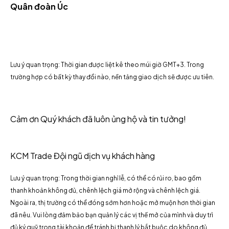
Quân đoàn Úc
Lưu ý quan trọng: Thời gian được liệt kê theo múi giờ GMT+3. Trong
trường hợp có bất kỳ thay đổi nào, nền tảng giao dịch sẽ được ưu tiên.
Cảm ơn Quý khách đã luôn ủng hộ và tin tưởng!
KCM Trade Đội ngũ dịch vụ khách hàng
Lưu ý quan trọng: Trong thời gian nghỉ lễ, có thể có rủi ro, bao gồm
thanh khoản không đủ, chênh lệch giá mở rộng và chênh lệch giá.
Ngoài ra, thị trường có thể đóng sớm hơn hoặc mở muộn hơn thời gian
đã nêu. Vui lòng đảm bảo bạn quản lý các vị thế mở của mình và duy trì
đủ ký quỹ trong tài khoản để tránh bị thanh lý bắt buộc do không đủ