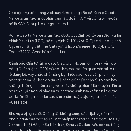
Các dịch vụ trên trang web này được cung cấp bởi Kohle Capital
Markets Limited, một phần của Tập đoàn KCM và công ty mẹ của
nó là KCM Group Holdings Limited.
Kohle Capital Markets Limited được quy định bởi Ủy ban Dịch vụ Tài
chính Mauritius (FSC), số quy định: C117022600. Địa chỉ: Phòng chờ
Cyberati, Tầng trệt, The Catalyst, Silicon Avenue, 40 Cybercity,
Ebene 72201, Cộng hòa Mauritius.
Cảnh báo đầu tư rủi ro cao:
Giao dịch Ngoại hối (Forex) và Hợp
đồng Chênh lệch (CFD) có đòn bẩy cao và liên quan đến rủi ro thua
lỗ đáng kể. Hãy chắc chắn rằng bạn hiểu cách các sản phẩm này
hoạt động và liệu bạn có đủ khả năng để chấp nhận rủi ro cao hay
không. Thông tin trên trang web này không phải là lời khuyên đầu tư
hoặc khuyến nghị và việc sử dụng trang web này không nên được
coi là lời đề nghị mua lại các sản phẩm hoặc dịch vụ tài chính của
KCM Trade.
Khu vực bị hạn chế:
Chúng tôi không cung cấp dịch vụ của mình
cho cư dân của một số khu vực pháp lý nhất định, bao gồm Hoa Kỳ,
Canada, Nhật Bản, Triều Tiên, Iran, Syria và Sudan. Nếu bạn cư trú tại
Úc, vui lòng truy cập www.kcmtradeplus.com.au, được điều hành