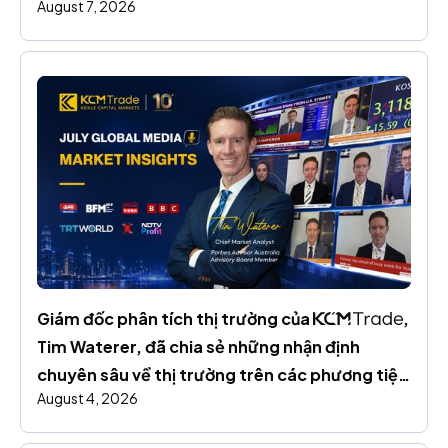
August 7, 2026
trường toàn cầu
Giám đốc phân tích thị trường của 
, 
Tim Waterer, đã chia sẻ những nhận định 
chuyên sâu về thị trường trên các phương tiện 
August 4, 2026
truyền thông toàn cầu trong suốt tháng 7.