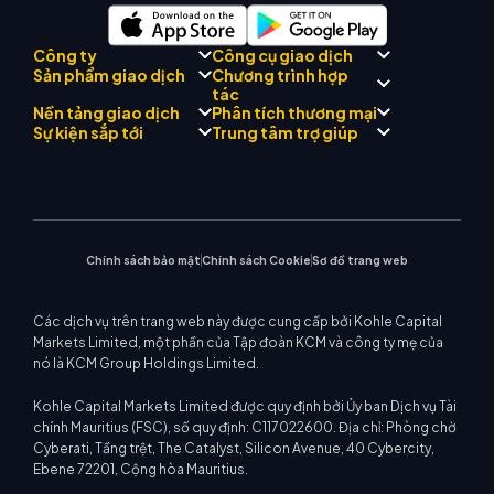
Công ty
Công cụ giao dịch
Chương trình hợp
Sản phẩm giao dịch
Tuân thủ quy định
tác
Cố vấn AI thương mại KCM
Giới thiệu về
Trung tâm tín hiệu thương
Nền tảng giao dịch
Phân tích thương mại
Forex
Đội
Drift
mại KCM
Kim loại quý
Giới thiệu Chương trình môi
Sự kiện sắp tới
Trung tâm trợ giúp
Triết lý công ty
Lịch kinh tế
Năng lượng
giới
MetaTrader 4
Nhóm phân tích thị trường
Tin công ty
Hỗ trợ EA cho MT4
Chỉ số vốn chủ sở hữu
MetaTrader 5
Hội thảo sắp tới
Trung tâm giáo dục
Bộ sưu tập video
Máy tính giao dịch
CFD cổ phiếu
WebTrader
Thông báo thương mại
Liên hệ với chúng tôi
Tin thị trường
Chính sách bảo mật
Chính sách Cookie
Sơ đồ trang web
Các dịch vụ trên trang web này được cung cấp bởi Kohle Capital
Markets Limited, một phần của Tập đoàn KCM và công ty mẹ của
nó là KCM Group Holdings Limited.
Kohle Capital Markets Limited được quy định bởi Ủy ban Dịch vụ Tài
chính Mauritius (FSC), số quy định: C117022600. Địa chỉ: Phòng chờ
Cyberati, Tầng trệt, The Catalyst, Silicon Avenue, 40 Cybercity,
Ebene 72201, Cộng hòa Mauritius.