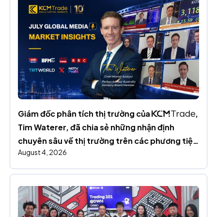
Giám đốc phân tích thị trường của 
, 
Tim Waterer, đã chia sẻ những nhận định 
chuyên sâu về thị trường trên các phương tiện 
August 4, 2026
truyền thông toàn cầu trong suốt tháng 7.