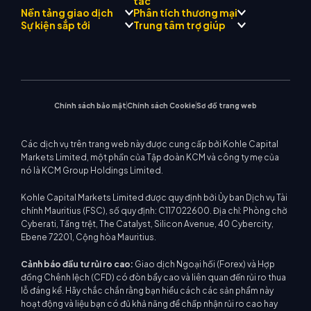
tác
Giới thiệu về
Trung tâm tín hiệu thương
Nền tảng giao dịch
Phân tích thương mại
Forex
Đội
Drift
mại KCM
Kim loại quý
Giới thiệu Chương trình môi
Sự kiện sắp tới
Trung tâm trợ giúp
Triết lý công ty
Lịch kinh tế
Năng lượng
giới
MetaTrader 4
Nhóm phân tích thị trường
Tin công ty
Hỗ trợ EA cho MT4
Chỉ số vốn chủ sở hữu
MetaTrader 5
Hội thảo sắp tới
Trung tâm giáo dục
Bộ sưu tập video
Máy tính giao dịch
CFD cổ phiếu
WebTrader
Thông báo thương mại
Liên hệ với chúng tôi
Tin thị trường
Chính sách bảo mật
Chính sách Cookie
Sơ đồ trang web
Các dịch vụ trên trang web này được cung cấp bởi Kohle Capital
Markets Limited, một phần của Tập đoàn KCM và công ty mẹ của
nó là KCM Group Holdings Limited.
Kohle Capital Markets Limited được quy định bởi Ủy ban Dịch vụ Tài
chính Mauritius (FSC), số quy định: C117022600. Địa chỉ: Phòng chờ
Cyberati, Tầng trệt, The Catalyst, Silicon Avenue, 40 Cybercity,
Ebene 72201, Cộng hòa Mauritius.
Cảnh báo đầu tư rủi ro cao:
Giao dịch Ngoại hối (Forex) và Hợp
đồng Chênh lệch (CFD) có đòn bẩy cao và liên quan đến rủi ro thua
lỗ đáng kể. Hãy chắc chắn rằng bạn hiểu cách các sản phẩm này
hoạt động và liệu bạn có đủ khả năng để chấp nhận rủi ro cao hay