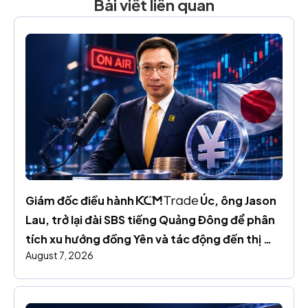
Bài viết liên quan
Giám đốc điều hành 
 Úc, ông Jason 
Lau, trở lại đài SBS tiếng Quảng Đông để phân 
tích xu hướng đồng Yên và tác động đến thị 
August 7, 2026
trường toàn cầu