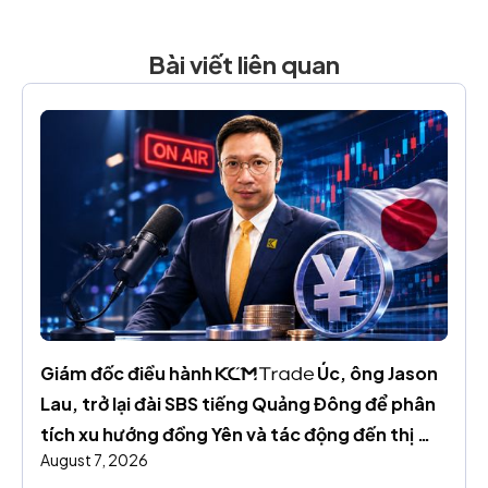
Bài viết liên quan
Giám đốc điều hành 
 Úc, ông Jason 
Lau, trở lại đài SBS tiếng Quảng Đông để phân 
tích xu hướng đồng Yên và tác động đến thị 
August 7, 2026
trường toàn cầu