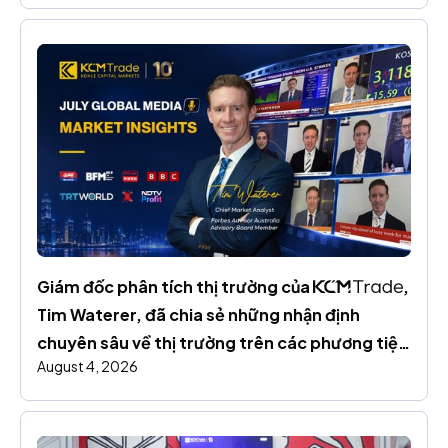
Giám đốc phân tích thị trường của 
, 
Tim Waterer, đã chia sẻ những nhận định 
chuyên sâu về thị trường trên các phương tiện 
August 4, 2026
truyền thông toàn cầu trong suốt tháng 7.