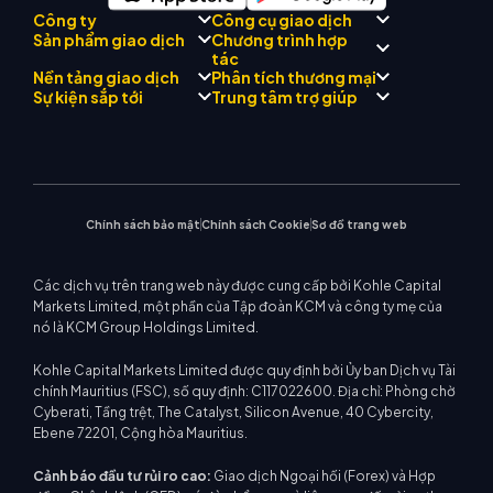
Công ty
Công cụ giao dịch
Chương trình hợp
Sản phẩm giao dịch
Tuân thủ quy định
Cố vấn AI thương mại
tác
Giới thiệu về
KCM
Nền tảng giao dịch
Phân tích thương mại
Forex
Đội
Drift
Trung tâm tín hiệu thương
Kim loại quý
Giới thiệu Chương trình môi
Sự kiện sắp tới
Trung tâm trợ giúp
Triết lý công ty
mại KCM
Năng lượng
giới
MetaTrader 4
Nhóm phân tích thị trường
Tin công ty
Lịch kinh tế
Chỉ số vốn chủ sở hữu
MetaTrader 5
Hội thảo sắp tới
Trung tâm giáo dục
Bộ sưu tập video
Hỗ trợ EA cho MT4
CFD cổ phiếu
WebTrader
Thông báo thương mại
Liên hệ với chúng tôi
Máy tính giao dịch
Tin thị trường
Chính sách bảo mật
Chính sách Cookie
Sơ đồ trang web
Các dịch vụ trên trang web này được cung cấp bởi Kohle Capital
Markets Limited, một phần của Tập đoàn KCM và công ty mẹ của
nó là KCM Group Holdings Limited.
Kohle Capital Markets Limited được quy định bởi Ủy ban Dịch vụ Tài
chính Mauritius (FSC), số quy định: C117022600. Địa chỉ: Phòng chờ
Cyberati, Tầng trệt, The Catalyst, Silicon Avenue, 40 Cybercity,
Ebene 72201, Cộng hòa Mauritius.
Cảnh báo đầu tư rủi ro cao:
Giao dịch Ngoại hối (Forex) và Hợp